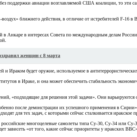
без поддержки авиации возглавляемой США коалиции, то эти са
ух-воздух» ближнего действия, в отличие от истребителей F-16
в Анкаре в интересах Совета по международным делам России, 
ой.
оздравил женщин с 8 марта
й и Ираком будет оружие, используемое в антитеррористических
титутов в Ираке, и она может обеспечить стабильность экономич
ий, «подходящие для решения этой задачи». Они варьируются о
собенно после демонстрации их успешного применения в Сирии»,
одят для тех задач, с которыми сейчас сталкивается иракское п
е российские многоцелевые самолеты типа Су-30, Су-34 или Су-3
ет зависеть «от того, какие сейчас приоритеты у иракских ВВС»