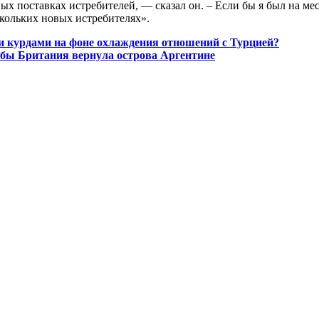
х поставках истребителей, — сказал он. – Если бы я был на мест
скольких новых истребителях».
ми курдами на фоне охлаждения отношений с Турцией?
тобы Британия вернула острова Аргентине