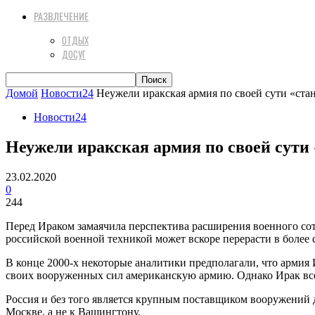
РАЗВЛЕЧЕНИЕ
ОТДЫХ
ДОСУГ
Домой
Новости24
Неужели иракская армия по своей сути «ста
Новости24
Неужели иракская армия по своей сути
23.02.2020
0
244
Перед Ираком замаячила перспектива расширения военного со
российской военной техникой может вскоре перерасти в более 
В конце 2000-х некоторые аналитики предполагали, что армия 
своих вооруженных сил американскую армию. Однако Ирак все
Россия и без того является крупным поставщиком вооружений дл
Москве, а не к Вашингтону.