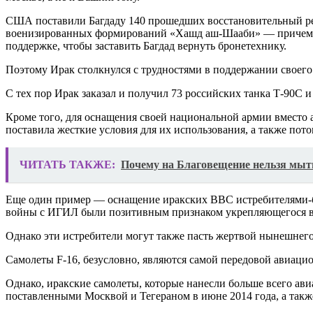
США поставили Багдаду 140 прошедших восстановительный ремо
военизированных формирований «Хашд аш-Шааби» — причем од
поддержке, чтобы заставить Багдад вернуть бронетехнику.
Поэтому Ирак столкнулся с трудностями в поддержании своего
С тех пор Ирак заказал и получил 73 российских танка Т-90С 
Кроме того, для оснащения своей национальной армии вместо 
поставила жесткие условия для их использования, а также пот
ЧИТАТЬ ТАКЖЕ:
Почему на Благовещение нельзя мыть
Еще один пример — оснащение иракских ВВС истребителями-б
войны с ИГИЛ были позитивным признаком укрепляющегося в
Однако эти истребители могут также пасть жертвой нынешнего
Самолеты F-16, безусловно, являются самой передовой авиаци
Однако, иракские самолеты, которые нанесли больше всего а
поставленными Москвой и Тегераном в июне 2014 года, а так