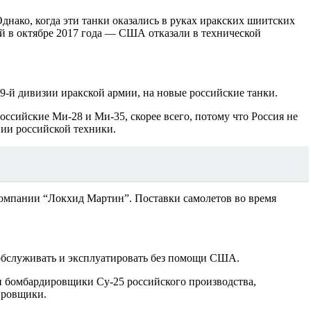
нако, когда эти танки оказались в руках иракских шиитских
 в октябре 2017 года — США отказали в технической
 9-й дивизии иракской армии, на новые российские танки.
ссийские Ми-28 и Ми-35, скорее всего, потому что Россия не
нии российской техники.
омпании “Локхид Мартин”. Поставки самолетов во время
х обслуживать и эксплуатировать без помощи США.
и бомбардировщики Су-25 российского производства,
ировщики.