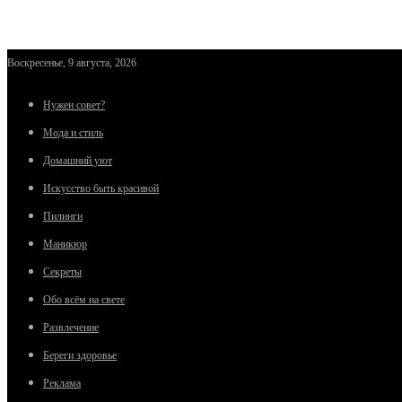
Воскресенье, 9 августа, 2026
Нужен совет?
Мода и стиль
Домашний уют
Искусство быть красивой
Пилинги
Маникюр
Секреты
Обо всём на свете
Развлечение
Береги здоровье
Реклама