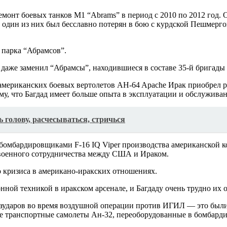
нт боевых танков M1 “Abrams” в период с 2010 по 2012 год. Од
ин из них был бесславно потерян в бою с курдской Пешмергой
 парка “Абрамсов”.
и даже заменил “Абрамсы”, находившиеся в составе 35-й бригады
американских боевых вертолетов AH-64 Apache Ирак приобрел ро
ому, что Багдад имеет больше опыта в эксплуатации и обслужива
 голову, расчесываться, стричься
омбардировщиками F-16 IQ Viper производства американской к
оенного сотрудничества между США и Ираком.
 кризиса в американо-иракских отношениях.
онной техникой в иракском арсенале, и Багдаду очень трудно и
виаударов во время воздушной операции против ИГИЛ — это был
же транспортные самолеты Ан-32, переоборудованные в бомбард