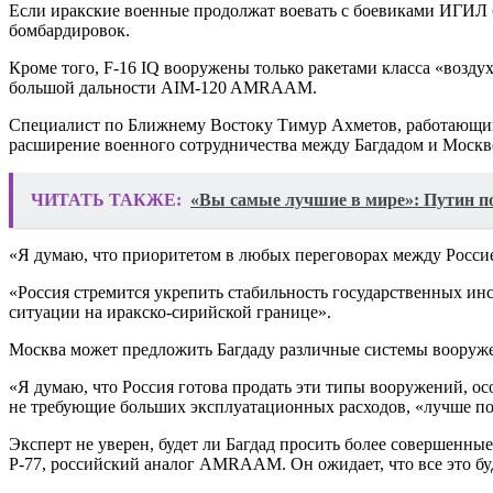
Если иракские военные продолжат воевать с боевиками ИГИЛ 
бомбардировок.
Кроме того, F-16 IQ вооружены только ракетами класса «возд
большой дальности AIM-120 AMRAAM.
Специалист по Ближнему Востоку Тимур Ахметов, работающий 
расширение военного сотрудничества между Багдадом и Москв
ЧИТАТЬ ТАКЖЕ:
«Вы самые лучшие в мире»: Путин п
«Я думаю, что приоритетом в любых переговорах между Россие
«Россия стремится укрепить стабильность государственных инс
ситуации на иракско-сирийской границе».
Москва может предложить Багдаду различные системы вооружен
«Я думаю, что Россия готова продать эти типы вооружений, о
не требующие больших эксплуатационных расходов, «лучше подх
Эксперт не уверен, будет ли Багдад просить более совершенны
Р-77, российский аналог AMRAAM. Он ожидает, что все это буд