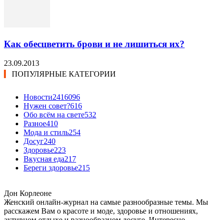
Как обесцветить брови и не лишиться их?
23.09.2013
ПОПУЛЯРНЫЕ КАТЕГОРИИ
Новости24
16096
Нужен совет?
616
Обо всём на свете
532
Разное
410
Мода и стиль
254
Досуг
240
Здоровье
223
Вкусная еда
217
Береги здоровье
215
Дон Корлеоне
Женский онлайн-журнал на самые разнообразные темы. Мы
расскажем Вам о красоте и моде, здоровье и отношениях,
активном отдыхе и разнообразном досуге. Интересно,