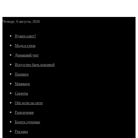
Четверг, 6 августа, 2026
Нужен совет?
Мода и стиль
Домашний уют
Искусство быть красивой
Пилинги
Маникюр
Секреты
Обо всём на свете
Развлечение
Береги здоровье
Реклама