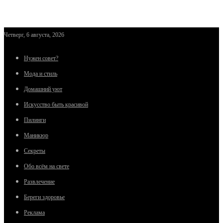
Четверг, 6 августа, 2026
Нужен совет?
Мода и стиль
Домашний уют
Искусство быть красивой
Пилинги
Маникюр
Секреты
Обо всём на свете
Развлечение
Береги здоровье
Реклама