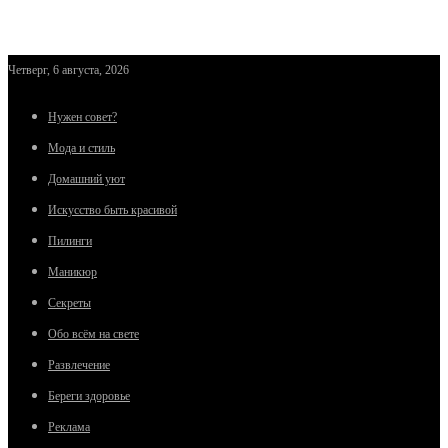
Четверг, 6 августа, 2026
Нужен совет?
Мода и стиль
Домашний уют
Искусство быть красивой
Пилинги
Маникюр
Секреты
Обо всём на свете
Развлечение
Береги здоровье
Реклама