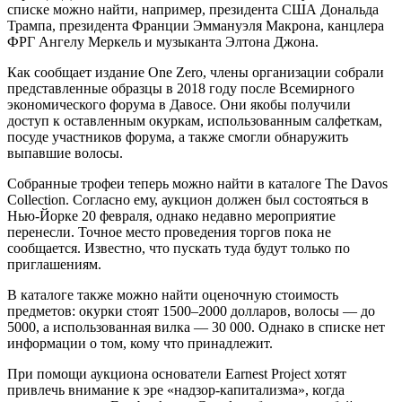
списке можно найти, например, президента США Дональда
Трампа, президента Франции Эммануэля Макрона, канцлера
ФРГ Ангелу Меркель и музыканта Элтона Джона.
Как сообщает издание One Zero, члены организации собрали
представленные образцы в 2018 году после Всемирного
экономического форума в Давосе. Они якобы получили
доступ к оставленным окуркам, использованным салфеткам,
посуде участников форума, а также смогли обнаружить
выпавшие волосы.
Собранные трофеи теперь можно найти в каталоге The Davos
Collection. Согласно ему, аукцион должен был состояться в
Нью-Йорке 20 февраля, однако недавно мероприятие
перенесли. Точное место проведения торгов пока не
сообщается. Известно, что пускать туда будут только по
приглашениям.
В каталоге также можно найти оценочную стоимость
предметов: окурки стоят 1500–2000 долларов, волосы — до
5000, а использованная вилка — 30 000. Однако в списке нет
информации о том, кому что принадлежит.
При помощи аукциона основатели Earnest Project хотят
привлечь внимание к эре «надзор-капитализма», когда