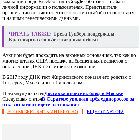
компании вроде Facebook или Google собирают гигабайты
личной информации о пользователях. Представители
организации опасаются, что скоро эти гигабайты пополнятся
и нашими генетическими данными.
ЧИТАТЬ ТАКЖЕ:
Грета Тунберг поддержала
Красноярск в борьбе с «черным небом»
Аукцион будет проходить на законных основаниях, так как во
многих штатах США продажа выброшенных предметов с
оставленной ДНК не считается незаконной.
В 2017 году ДНК-тест Жириновского показал его родство с
Гитлером, Муссолини и Наполеоном.
Предыдущая статья
Доставка японских блюд в Москве
Следующая статья
В Саратове уволили трёх единороссов за
отказ от медосвидетельствования
ЭТО МОЖЕТ БЫТЬ ИНТЕРЕСНО
ЕЩЕ ОТ АВТОРА