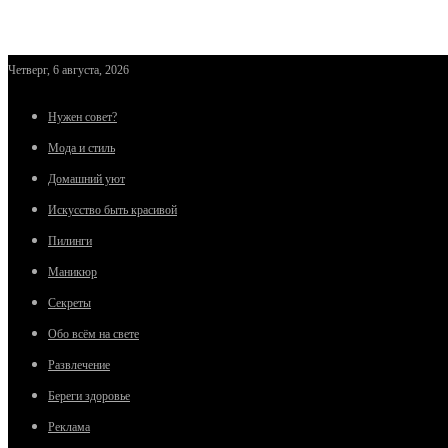
Четверг, 6 августа, 2026
Нужен совет?
Мода и стиль
Домашний уют
Искусство быть красивой
Пилинги
Маникюр
Секреты
Обо всём на свете
Развлечение
Береги здоровье
Реклама