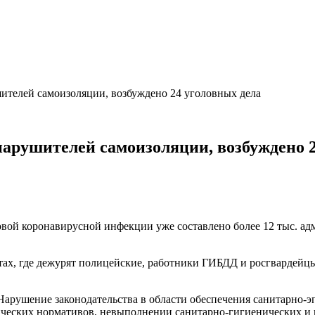
ителей самоизоляции, возбуждено 24 уголовных дела
нарушителей самоизоляции, возбуждено 2
новой коронавирусной инфекции уже составлено более 12 тыс. а
стах, где дежурят полицейские, работники ГИБДД и росгвардей
(«Нарушение законодательства в области обеспечения санитарно
ческих нормативов, невыполнении санитарно-гигиенических и