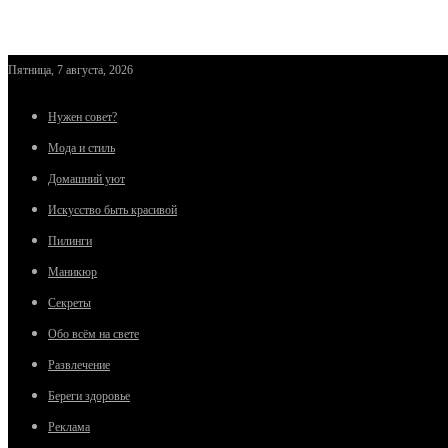
Пятница, 7 августа, 2026
Нужен совет?
Мода и стиль
Домашний уют
Искусство быть красивой
Пилинги
Маникюр
Секреты
Обо всём на свете
Развлечение
Береги здоровье
Реклама