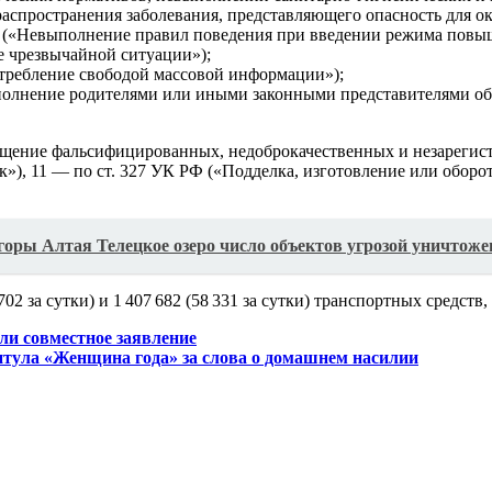
аспространения заболевания, представляющего опасность для ок
РФ («Невыполнение правил поведения при введении режима повы
е чрезвычайной ситуации»);
отребление свободой массовой информации»);
сполнение родителями или иными законными представителями о
ращение фальсифицированных, недоброкачественных и незарегис
), 11 — по ст. 327 УК РФ («Подделка, изготовление или оборо
ы Алтая Телецкое озеро число объектов угрозой уничтоже
2 за сутки) и 1 407 682 (58 331 за сутки) транспортных средств,
ли совместное заявление
тула «Женщина года» за слова о домашнем насилии