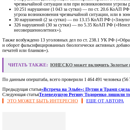
чрезвычайной ситуации или при возникновении угрозы р
10 251 нарушение (1 043 за сутки) — по ст. 20.6 КоАП 
угроза возникновения чрезвычайной ситуации, или в зон
30 нарушений (2 за сутки) — по 13.15 КоАП РФ («Злоуп
326 нарушений (30 за сутки) — по 5.35 КоАП РФ («Неи
несовершеннолетних»).
Также возбуждено 13 уголовных дел по ст. 238.1 УК РФ («Об
и оборот фальсифицированных биологически активных добавок»
печатей или бланков»).
ЧИТАТЬ ТАКЖЕ:
ЮНЕСКО может включить Золотые гор
По данным оперштаба, всего проверили 1 464 491 человека (56 70
Предыдущая статья
«Встреча на Эльбе»: Путин и Трамп сдела
Следующая статья
Телеведущую Регину Тодоренко лишили ти
ЭТО МОЖЕТ БЫТЬ ИНТЕРЕСНО
ЕЩЕ ОТ АВТОРА