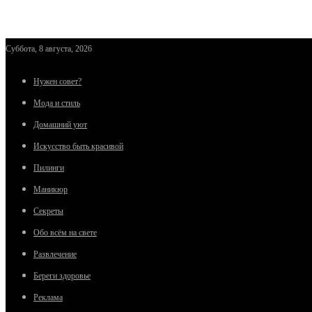
Суббота, 8 августа, 2026
Нужен совет?
Мода и стиль
Домашний уют
Искусство быть красивой
Пилинги
Маникюр
Секреты
Обо всём на свете
Развлечение
Береги здоровье
Реклама