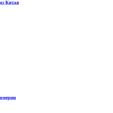
из Китая
фюмерии