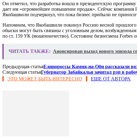
Он отметил, что разработка вошла в президентскую программу 
дает им «огромнейшее повышение продаж». Сейчас компания In
Якобашвили подчеркнул, что пока бизнес прибыли не приносит
Напомним, что Якобашвили покинул Россию весной прошлого 
обыски могут быть связаны с уголовным делом, возбужденным
по ст. 159 УК (мошенничество). Состояние бизнесмена Forbes о
ЧИТАТЬ ТАКЖЕ:
Анонсирован выход нового эпизода с
Предыдущая статья
Единороссы Камня-на-Оби рассказали во
Следующая статья
Губернатор Забайкалья зачитал рэп в рабо
ЭТО МОЖЕТ БЫТЬ ИНТЕРЕСНО
ЕЩЕ ОТ АВТОРА