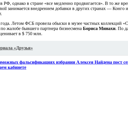
в РФ, однако в стране «все медленно продвигается». В то же вре
oil занимается внедрением добавки в других странах — Конго и
.
года. Летом ФСБ провела обыски в музее частных коллекций 
 по жалобе бывшего партнера бизнесмена
Бориса Минахи
. По 
ценивает в $ 750 млн.
ериала «Друзья»
зможных фальсификациях избрании Алексея Найдена пост се
чем кабинете