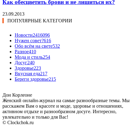
Как обесцветить брови и не лишиться их?
23.09.2013
ПОПУЛЯРНЫЕ КАТЕГОРИИ
Новости24
16096
Нужен совет?
616
Обо всём на свете
532
Разное
410
Мода и стиль
254
Досуг
240
Здоровье
223
Вкусная еда
217
Береги здоровье
215
Дон Корлеоне
Женский онлайн-журнал на самые разнообразные темы. Мы
расскажем Вам о красоте и моде, здоровье и отношениях,
активном отдыхе и разнообразном досуге. Интересно,
увлекательно и только для Вас!
© Clockchok.ru