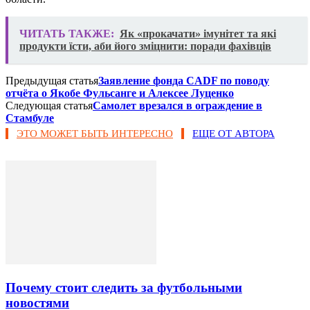
ЧИТАТЬ ТАКЖЕ:
Як «прокачати» імунітет та які
продукти їсти, аби його зміцнити: поради фахівців
Предыдущая статья
Заявление фонда CADF по поводу
отчёта о Якобе Фульсанге и Алексее Луценко
Следующая статья
Самолет врезался в ограждение в
Стамбуле
ЭТО МОЖЕТ БЫТЬ ИНТЕРЕСНО
ЕЩЕ ОТ АВТОРА
Почему стоит следить за футбольными
новостями