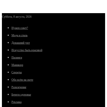
Суббота, 8 августа, 2026
Нужен совет?
Мода и стиль
Домашний уют
Искусство быть красивой
Пилинги
Маникюр
Секреты
Обо всём на свете
Развлечение
Береги здоровье
Реклама