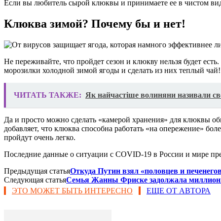
Если вы любитель сырой клюквы и принимаете ее в чистом виде
Клюква зимой? Почему бы и нет!
Не переживайте, что пройдет сезон и клюкву нельзя будет есть.
морозилки холодной зимой ягоды и сделать из них теплый чай!
ЧИТАТЬ ТАКЖЕ:
Як найчастіше волиняни називали св
Да и просто можно сделать «камерой хранения» для клюквы обы
добавляет, что клюква способна работать «на опережение» бол
пройдут очень легко.
Последние данные о ситуации с СOVID-19 в России и мире пре
Предыдущая статья
Откуда Путин взял «половцев и печенего
Следующая статья
Семья Жанны Фриске задолжала миллион
ЭТО МОЖЕТ БЫТЬ ИНТЕРЕСНО
ЕЩЕ ОТ АВТОРА