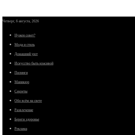
Четверг, 6 августа, 2026
Нужен совет?
Мода и стиль
Домашний уют
Искусство быть красивой
Пилинги
Маникюр
Секреты
Обо всём на свете
Развлечение
Береги здоровье
Реклама