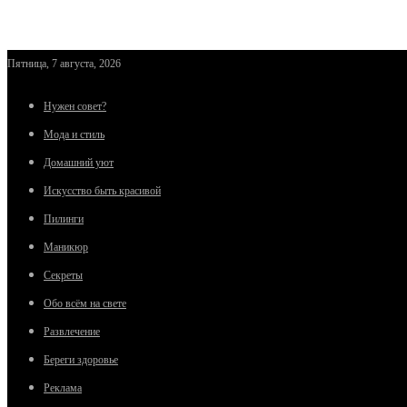
Пятница, 7 августа, 2026
Нужен совет?
Мода и стиль
Домашний уют
Искусство быть красивой
Пилинги
Маникюр
Секреты
Обо всём на свете
Развлечение
Береги здоровье
Реклама