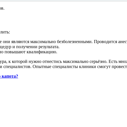
ов.
лить:
 они являются максимально безболезненными. Проводится анесте
цедур и получении результата.
рно повышают квалификацию.
ура, к которой нужно отнестись максимально серьёзно. Есть мн
ми специалистов. Опытные специалисты клиники смогут провест
о капота?