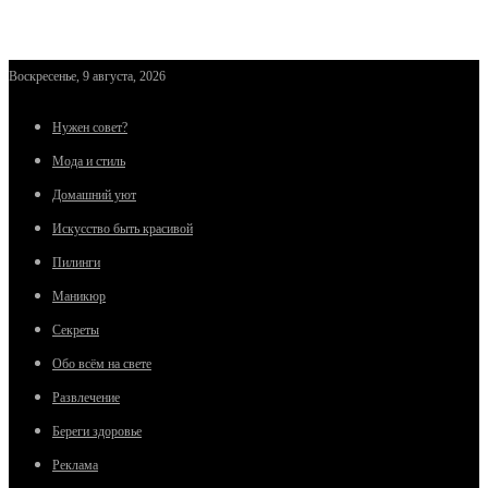
Воскресенье, 9 августа, 2026
Нужен совет?
Мода и стиль
Домашний уют
Искусство быть красивой
Пилинги
Маникюр
Секреты
Обо всём на свете
Развлечение
Береги здоровье
Реклама