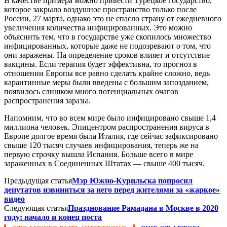
В качестве примера можно привести Турецкое государство,
которое закрыло воздушное пространство только после
России, 27 марта, однако это не спасло страну от ежедневного
увеличения количества инфицированных. Это можно
объяснить тем, что в государстве уже скопилось множество
инфицированных, которые даже не подозревают о том, что
они заражены. На определение сроков влияет и отсутствие
вакцины. Если терапия будет эффективна, то прогноз в
отношении Европы все равно сделать крайне сложно, ведь
карантинные меры были введены с большим запозданием,
появилось слишком много потенциальных очагов
распространения заразы.
Напомним, что во всем мире было инфицировано свыше 1,4
миллиона человек. Эпицентром распространения вируса в
Европе долгое время была Италия, где сейчас зафиксировано
свыше 120 тысяч случаев инфицирования, теперь же на
первую строчку вышла Испания. Больше всего в мире
зараженных в Соединенных Штатах — свыше 400 тысяч.
Предыдущая статья
Мэр Южно-Курильска попросил
депутатов извиниться за него перед жителями за «жаркое»
видео
Следующая статья
Празднование Рамадана в Москве в 2020
году: начало и конец поста