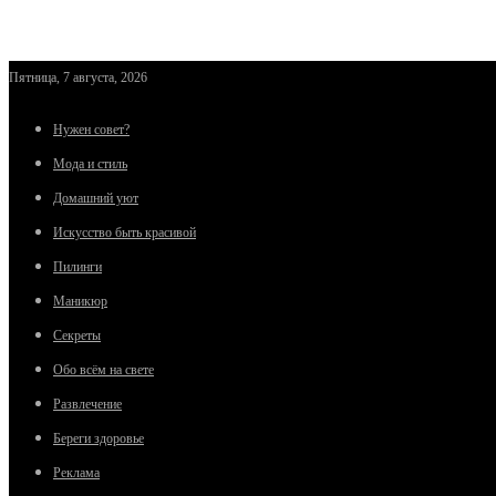
Пятница, 7 августа, 2026
Нужен совет?
Мода и стиль
Домашний уют
Искусство быть красивой
Пилинги
Маникюр
Секреты
Обо всём на свете
Развлечение
Береги здоровье
Реклама