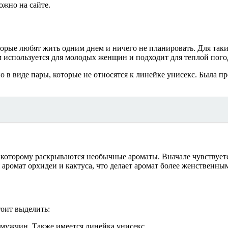
ожно на сайте.
оторые любят жить одним днем и ничего не планировать. Для т
 используется для молодых женщин и подходит для теплой пого
о в виде пары, которые не относятся к линейке унисекс. Была п
я которому раскрываются необычные ароматы. Вначале чувствуетс
аромат орхидеи и кактуса, что делает аромат более женственны
тоит выделить:
 мужчин. Также имеется линейка унисекс.