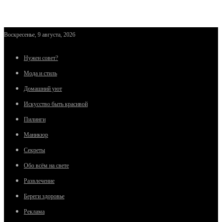
Воскресенье, 9 августа, 2026
Нужен совет?
Мода и стиль
Домашний уют
Искусство быть красивой
Пилинги
Маникюр
Секреты
Обо всём на свете
Развлечение
Береги здоровье
Реклама