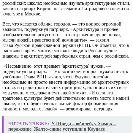
российских школах необходимо изучать архитектурные стили,
заявил патриарх Кирилл на заседании Патриаршего совета по
культуре в Москве.
Все, что касается облика городов, — это вопрос огромной
важности, подчеркнул патриарх. «Архитектура и прочее
изобразительное искусство — это отражение души эпохи,
мысли людей, нравственной доминанты», — заявил
глава Русской православной церкви (РПЦ). Он отметил, что в
настоящее время многие молодые люди в России лучше
знакомы с архитектурой зарубежных стран, чем с российской.
«Несомненно, этот предмет [архитектура] нужен, —
подчеркнул патриарх. — Но возникает вопрос: нужно писать
учебник». Глава РПЦ заявил, что в будущее пособие
необходимо не просто ввести информацию об архитектурных
стилях и градостроительных принципах, но описать их связь
«с духовным содержанием нашей эпохи». «И если эта
трактовка культуры будет действительно иметь место в нашей
школе, то это будет очень важный фактор формирования
личности молодых людей», — резюмировал патриарх.
ЧИТАТЬ ТАКЖЕ:
У Шведа – юбилей, у Химок –
поражение. Желто-синие уступили в Каунасе