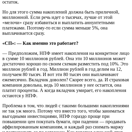
остаток.
Но для этого сумма накоплений должна быть приличной,
миллионной. Если речь идет о тысячах, лучше от этой
«мелочи» сразу избавиться и выплатить аннуитетными
платежами. Поэтому-то если сумма меньше 5%, она
выплачивается сразу.
«СП»: — Как именно это работает?
— Предположим, НПФ имеет накопления на конкретное лицо
в сумме 10 миллионов рублей. Она эти 10 миллионов может
достаточно хорошо по своим схемам разместить под 10%. Это
миллион рублей в год. Миллион рублей в год делим на 12,
получаем 80 тысяч. И вот эти 80 тысяч они выплачивают
ежемесячно. Вкладчик доволен? Скорее всего, да. И страховая
компания довольна, ведь 10 миллионов у нее остается, она
платит проценты. А когда вкладчик умирает, его накопления
остаются у НПФ.
Проблема в том, что людей с такими большими накоплениями
не так уж много. Потому что вместо того, чтобы заниматься
выгодными инвестициями, НПФ гораздо проще при
повышении цен покупать бумаги, при падении — продавать
аффилированным компаниям, и каждый раз снимать маржу