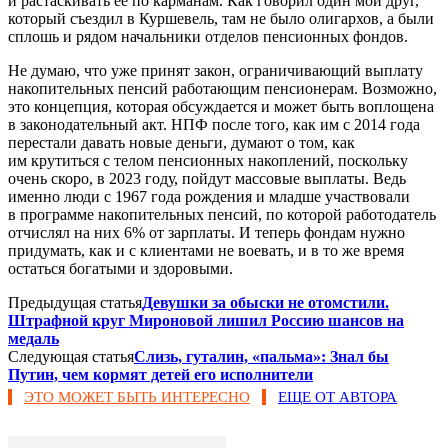
и растаскивать ее по карманам. Как говорил один мой друг,
который съездил в Куршевель, там не было олигархов, а были
сплошь и рядом начальники отделов пенсионных фондов.
Не думаю, что уже принят закон, ограничивающий выплату
накопительных пенсий работающим пенсионерам. Возможно,
это концепция, которая обсуждается и может быть воплощена
в законодательный акт. НПФ после того, как им с 2014 года
перестали давать новые деньги, думают о том, как
им крутиться с телом пенсионных накоплений, поскольку
очень скоро, в 2023 году, пойдут массовые выплаты. Ведь
именно люди с 1967 года рождения и младше участвовали
в программе накопительных пенсий, по которой работодатель
отчислял на них 6% от зарплаты. И теперь фондам нужно
придумать, как и с клиентами не воевать, и в то же время
остаться богатыми и здоровыми.
Предыдущая статья
Девушки за обыски не отомстили.
Штрафной круг Мироновой лишил Россию шансов на
медаль
Следующая статья
Слизь, гуталин, «пальма»: Знал бы
Путин, чем кормят детей его исполнители
ЭТО МОЖЕТ БЫТЬ ИНТЕРЕСНО
ЕЩЕ ОТ АВТОРА