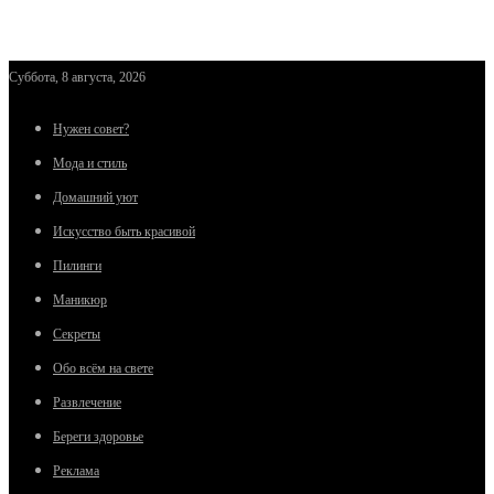
Суббота, 8 августа, 2026
Нужен совет?
Мода и стиль
Домашний уют
Искусство быть красивой
Пилинги
Маникюр
Секреты
Обо всём на свете
Развлечение
Береги здоровье
Реклама