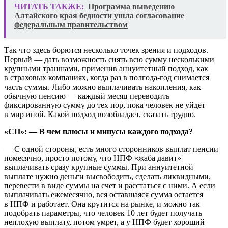
ЧИТАТЬ ТАКЖЕ:
Программа выведению
Алтайского края бедности ушла согласование
федеральным правительством
Так что здесь борются несколько точек зрения и подходов.
Первый — дать возможность снять всю сумму несколькими
крупными траншами, применив аннуитетный подход, как
в страховых компаниях, когда раз в полгода-год снимается
часть суммы. Либо можно выплачивать накопления, как
обычную пенсию — каждый месяц переводить
фиксированную сумму до тех пор, пока человек не уйдет
в мир иной. Какой подход возобладает, сказать трудно.
«СП»: — В чем плюсы и минусы каждого подхода?
— С одной стороны, есть много сторонников выплат пенсии
помесячно, просто потому, что НПФ «жаба давит»
выплачивать сразу крупные суммы. При аннуитетной
выплате нужно деньги высвободить, сделать ликвидными,
перевести в виде суммы на счет и расстаться с ними. А если
выплачивать ежемесячно, вся оставшаяся сумма остается
в НПФ и работает. Она крутится на рынке, и можно так
подобрать параметры, что человек 10 лет будет получать
неплохую выплату, потом умрет, а у НПФ будет хороший