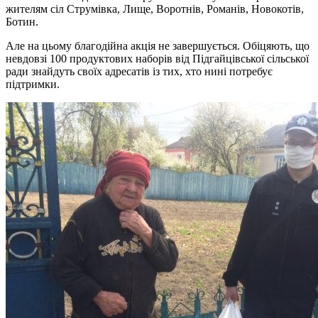
жителям сіл Струмівка, Лище, Воротнів, Романів, Новокотів,
Ботин.
Але на цьому благодійна акція не завершується. Обіцяють, що
невдовзі 100 продуктових наборів від Підгайцівської сільської
ради знайдуть своїх адресатів із тих, хто нині потребує
підтримки.