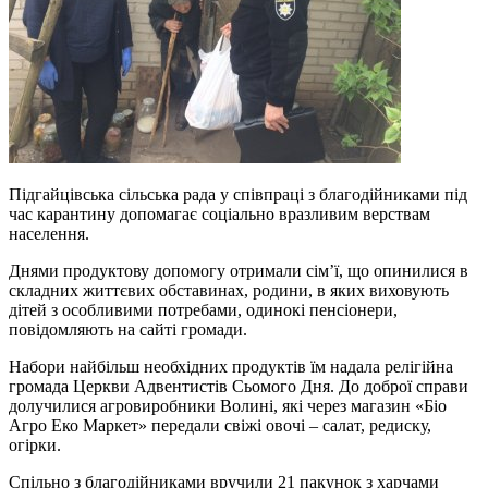
Підгайцівська сільська рада у співпраці з благодійниками під
час карантину допомагає соціально вразливим верствам
населення.
Днями продуктову допомогу отримали сім’ї, що опинилися в
складних життєвих обставинах, родини, в яких виховують
дітей з особливими потребами, одинокі пенсіонери,
повідомляють на сайті громади.
Набори найбільш необхідних продуктів їм надала релігійна
громада Церкви Адвентистів Сьомого Дня. До доброї справи
долучилися агровиробники Волині, які через магазин «Біо
Агро Еко Маркет» передали свіжі овочі – салат, редиску,
огірки.
Спільно з благодійниками вручили 21 пакунок з харчами