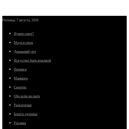
Пятница, 7 августа, 2026
Нужен совет?
Мода и стиль
Домашний уют
Искусство быть красивой
Пилинги
Маникюр
Секреты
Обо всём на свете
Развлечение
Береги здоровье
Реклама