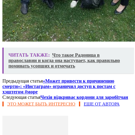
ЧИТАТЬ ТАКЖЕ:
Что такое Радоница в
православии и когда она наступает, как правильно
поминать усопших и отмечать
Предыдущая статья
«Может привести к причинению
смерти»: «Инстаграм» ограничил доступ к постам с
хэштегом #море
Следующая статья
Чехія відкриває кордони для заробітчан
ЭТО МОЖЕТ БЫТЬ ИНТЕРЕСНО
ЕЩЕ ОТ АВТОРА