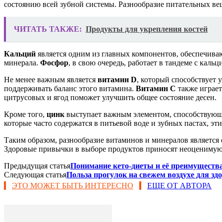
состоянию всей зубной системы. Разнообразие питательных ве
ЧИТАТЬ ТАКЖЕ:
Продукты для укрепления костей
Кальций
является одним из главных компонентов, обеспечива
минерала.
Фосфор
, в свою очередь, работает в тандеме с кал
Не менее важным является
витамин D
, который способствует
поддерживать баланс этого витамина.
Витамин C
также играет
цитрусовых и ягод поможет улучшить общее состояние десен.
Кроме того,
цинк
выступает важным элементом, способствующи
которые часто содержатся в питьевой воде и зубных пастах, эт
Таким образом, разнообразие витаминов и минералов является
Здоровые привычки в выборе продуктов приносят неоценимую 
Предыдущая статья
Понимание кето-диеты и её преимущества
Следующая статья
Польза прогулок на свежем воздухе для зд
ЭТО МОЖЕТ БЫТЬ ИНТЕРЕСНО
ЕЩЕ ОТ АВТОРА