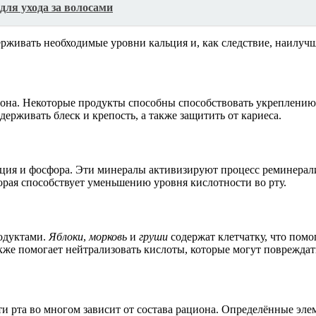
ля ухода за волосами
рживать необходимые уровни кальция и, как следствие, наилучш
иона. Некоторые продукты способны способствовать укреплению з
рживать блеск и крепость, а также защитить от кариеса.
ия и фосфора. Эти минералы активизируют процесс реминерализ
орая способствует уменьшению уровня кислотности во рту.
одуктами.
Яблоки
,
морковь
и
груши
содержат клетчатку, что помо
кже помогает нейтрализовать кислоты, которые могут повреждат
и рта во многом зависит от состава рациона. Определённые эле