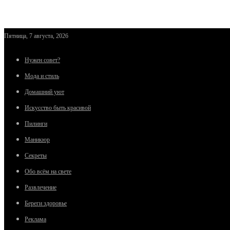
Пятница, 7 августа, 2026
Нужен совет?
Мода и стиль
Домашний уют
Искусство быть красивой
Пилинги
Маникюр
Секреты
Обо всём на свете
Развлечение
Береги здоровье
Реклама