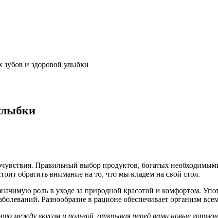
х зубов и здоровой улыбки
 улыбки
мочувствия. Правильный выбор продуктов, богатых необходимым
оит обратить внимание на то, что мы кладем на свой стол.
 значимую роль в уходе за природной красотой и комфортом. У
заболеваний. Разнообразие в рационе обеспечивает организм вс
ю между вкусом и пользой, открывая перед вами новые горизон