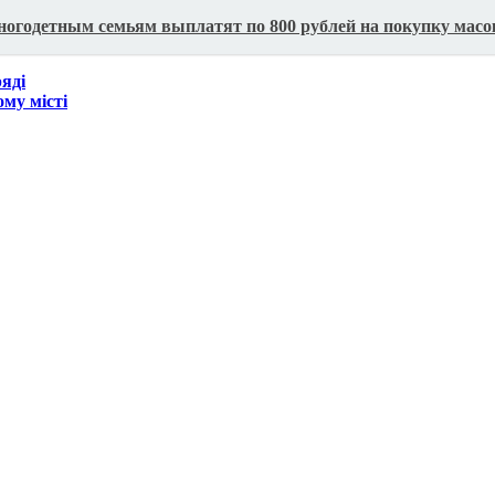
ногодетным семьям выплатят по 800 рублей на покупку масо
ряді
му місті