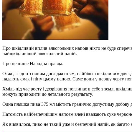
Про шкідливий вплив алкогольних напоїв ніхто не буде спереч
найшкідливіший алкогольний напій.
Про це пише Народна правда.
Отже, згідно з новим дослідженням, найбільш шкідливим для зд
надають смак і піну цьому напою. Саме вони у першу чергу по
Хміль під час росту і дозрівання поглинає в себе з землі шкід
можуть приводити до летального результату.
Одна пляшка пива 375 мл містить гранично допустиму добову д
Натомість найбезпечнішим напоєм вчені вважають сухе червоне 
Як виявилося, пиво не такий уже й безпечний напій, як багато 