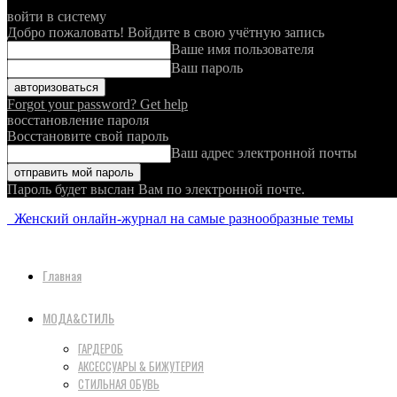
войти в систему
Добро пожаловать! Войдите в свою учётную запись
Ваше имя пользователя
Ваш пароль
Forgot your password? Get help
восстановление пароля
Восстановите свой пароль
Ваш адрес электронной почты
Пароль будет выслан Вам по электронной почте.
Женский онлайн-журнал на самые разнообразные темы
Главная
МОДА&СТИЛЬ
ГАРДЕРОБ
АКСЕССУАРЫ & БИЖУТЕРИЯ
СТИЛЬНАЯ ОБУВЬ