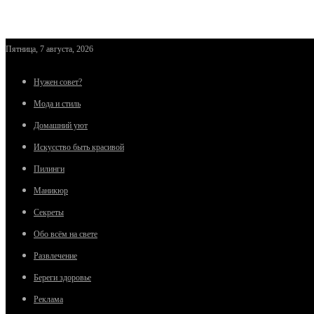
Пятница, 7 августа, 2026
Нужен совет?
Мода и стиль
Домашний уют
Искусство быть красивой
Пилинги
Маникюр
Секреты
Обо всём на свете
Развлечение
Береги здоровье
Реклама