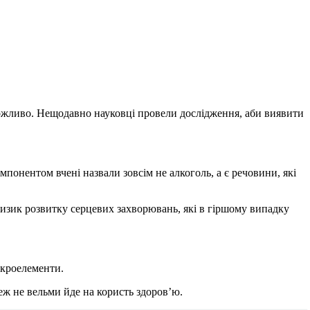
можливо. Нещодавно науковці провели дослідження, аби виявити
понентом вчені назвали зовсім не алкоголь, а є речовини, які
 ризик розвитку серцевих захворювань, які в гіршому випадку
ікроелементи.
еж не вельми йде на користь здоров’ю.