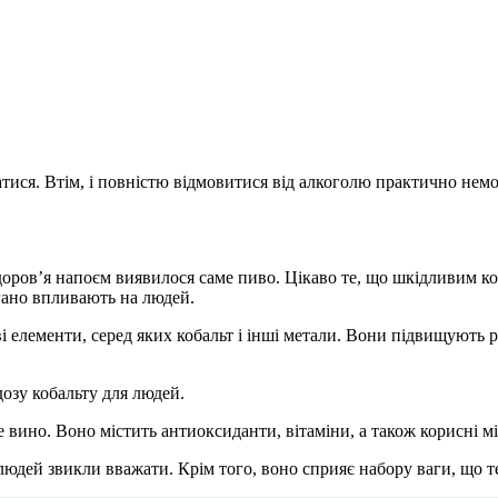
атися. Втім, і повністю відмовитися від алкоголю практично не
оров’я напоєм виявилося саме пиво. Цікаво те, що шкідливим ком
гано впливають на людей.
ливі елементи, серед яких кобальт і інші метали. Вони підвищують
озу кобальту для людей.
вино. Воно містить антиоксиданти, вітаміни, а також корисні м
людей звикли вважати. Крім того, воно сприяє набору ваги, що т