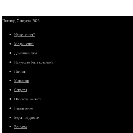
Пятница, 7 августа, 2026
Нужен совет?
Мода и стиль
Домашний уют
Искусство быть красивой
Пилинги
Маникюр
Секреты
Обо всём на свете
Развлечение
Береги здоровье
Реклама