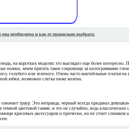
 она необходима и как ее правильно выбрать
нюдь, на коротких моделях это выглядит еще более интересно. 
ные ножки, зачем прятать такое сокровище за килограммами гипю
ого, голубого или зеленого. Очень часто коктейльные платья н
вной юбки, возможно слегка ниже колена.
означает траур. Это неправда, черный всегда придавал девушкам
темной цветовой гамме, и это не случайно, ведь классические 
омощи красивых аксессуаров и прически, но не стоит слишком ак
сен.