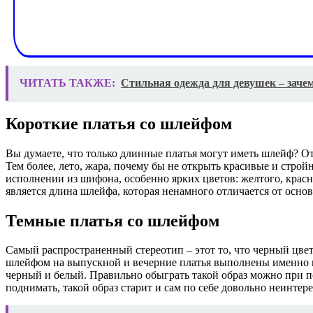
ЧИТАТЬ ТАКЖЕ:
Стильная одежда для девушек – зачем
Короткие платья со шлейфом
Вы думаете, что только длинные платья могут иметь шлейф? От
Тем более, лето, жара, почему бы не открыть красивые и строй
исполнении из шифона, особенно ярких цветов: желтого, красн
является длина шлейфа, которая ненамного отличается от осно
Темные платья со шлейфом
Самый распространенный стереотип – этот то, что черный цвет 
шлейфом на выпускной и вечерние платья выполнены именно в 
черный и белый. Правильно обыграть такой образ можно при п
поднимать, такой образ старит и сам по себе довольно неинтере