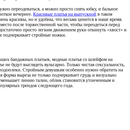
ужно переодеваться, а можно просто снять юбку, и бальное
роткое вечернее.
Красивые платья на выпускной
в таком
ень красивы, но и удобны, что весьма ценится в наше время.
 место после торжественной части, чтобы переодеться перед
достаточно просто легким движением руки откинуть «хвост» и
же подчеркивает стройные ножки.
вших бандажных платьев, модные платья со шлейфом на
 не будут выглядеть вульгарно. Только чистая сексуальность,
 подоплеки. Стройным девушкам особенно нужно обратить на
я форма выреза не только подчеркивает грудь и визуально
 уменьшает линию талии, облик становится утонченным и
опулярных трендов следующего года.