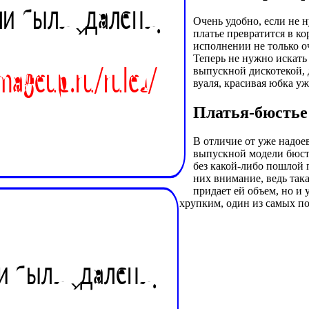
Очень удобно, если не н
платье превратится в ко
исполнении не только оч
Теперь не нужно искать
выпускной дискотекой, 
вуаля, красивая юбка у
Платья-бюстье
В отличие от уже надое
выпускной модели бюстье
без какой-либо пошлой
них внимание, ведь така
придает ей объем, но и
хрупким, один из самых п