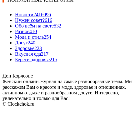
Новости24
16096
Нужен совет?
616
Обо всём на свете
532
Разное
410
Мода и стиль
254
Досуг
240
Здоровье
223
Вкусная еда
217
Береги здоровье
215
Дон Корлеоне
Женский онлайн-журнал на самые разнообразные темы. Мы
расскажем Вам о красоте и моде, здоровье и отношениях,
активном отдыхе и разнообразном досуге. Интересно,
увлекательно и только для Вас!
© Clockchok.ru