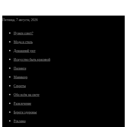
Пятница, 7 августа, 2026
Нужен совет?
Мода и стиль
Домашний уют
Искусство быть красивой
Пилинги
Маникюр
Секреты
Обо всём на свете
Развлечение
Береги здоровье
Реклама