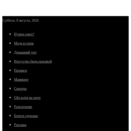
Суббота, 8 августа, 2026
Нужен совет?
Мода и стиль
Домашний уют
Искусство быть красивой
Пилинги
Маникюр
Секреты
Обо всём на свете
Развлечение
Береги здоровье
Реклама