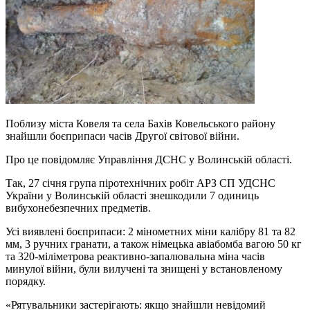
Поблизу міста Ковеля та села Бахів Ковельського району
знайшли боєприпаси часів Другої світової війни.
Про це повідомляє Управління ДСНС у Волинській області.
Так, 27 січня група піротехнічних робіт АРЗ СП УДСНС
України у Волинській області знешкодили 7 одиниць
вибухонебезпечних предметів.
Усі виявлені боєприпаси: 2 мінометних міни калібру 81 та 82
мм, 3 ручних гранати, а також німецька авіабомба вагою 50 кг
та 320-міліметрова реактивно-запалювальна міна часів
минулої війни, були вилучені та знищені у встановленому
порядку.
«Рятувальники застерігають: якщо знайшли невідомий