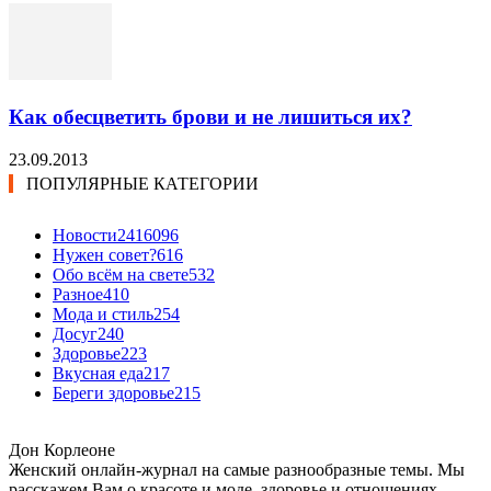
Как обесцветить брови и не лишиться их?
23.09.2013
ПОПУЛЯРНЫЕ КАТЕГОРИИ
Новости24
16096
Нужен совет?
616
Обо всём на свете
532
Разное
410
Мода и стиль
254
Досуг
240
Здоровье
223
Вкусная еда
217
Береги здоровье
215
Дон Корлеоне
Женский онлайн-журнал на самые разнообразные темы. Мы
расскажем Вам о красоте и моде, здоровье и отношениях,