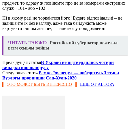
предмет, то одразу ж повідомте про це за номерами екстрених
служб «101» або «102».
Ні в якому разі не торкайтеся його! Будьте відповідальні – не
залишайте їх без нагляду, адже така байдужість може
вартувати іншим життя», — йдеться у повідомленні.
ЧИТАТЬ ТАКЖЕ:
Российский губернатор пожелал
всем семьям войны
Предыдущая статья
В Україні не підтвердились чотири
випадки коронавірусу
Следующая статья
Ремко Эвенепул — победитель 3 этапа
Вуэльты провинции Сан-Хуан-2020
ЭТО МОЖЕТ БЫТЬ ИНТЕРЕСНО
ЕЩЕ ОТ АВТОРА