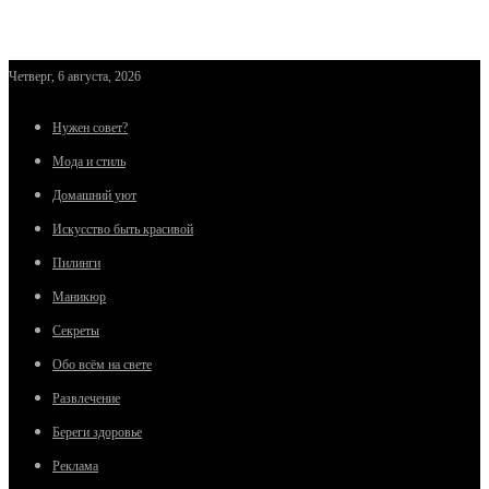
Четверг, 6 августа, 2026
Нужен совет?
Мода и стиль
Домашний уют
Искусство быть красивой
Пилинги
Маникюр
Секреты
Обо всём на свете
Развлечение
Береги здоровье
Реклама