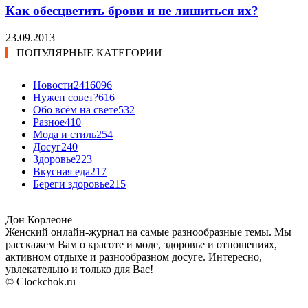
Как обесцветить брови и не лишиться их?
23.09.2013
ПОПУЛЯРНЫЕ КАТЕГОРИИ
Новости24
16096
Нужен совет?
616
Обо всём на свете
532
Разное
410
Мода и стиль
254
Досуг
240
Здоровье
223
Вкусная еда
217
Береги здоровье
215
Дон Корлеоне
Женский онлайн-журнал на самые разнообразные темы. Мы
расскажем Вам о красоте и моде, здоровье и отношениях,
активном отдыхе и разнообразном досуге. Интересно,
увлекательно и только для Вас!
© Clockchok.ru