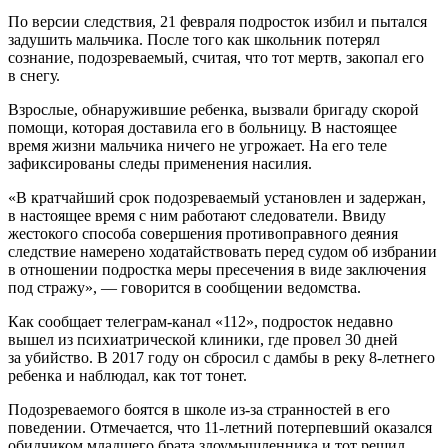
По версии следствия, 21 февраля подросток избил и пытался
задушить мальчика. После того как школьник потерял
сознание, подозреваемый, считая, что тот мертв, закопал его
в снегу.
Взрослые, обнаружившие ребенка, вызвали бригаду скорой
помощи, которая доставила его в больницу. В настоящее
время жизни мальчика ничего не угрожает. На его теле
зафиксированы следы применения насилия.
«В кратчайший срок подозреваемый установлен и задержан,
в настоящее время с ним работают следователи. Ввиду
жестокого способа совершения противоправного деяния
следствие намерено ходатайствовать перед судом об избрании
в отношении подростка меры пресечения в виде заключения
под стражу», — говорится в сообщении ведомства.
Как сообщает телеграм-канал «112», подросток недавно
вышел из психиатрической клиники, где провел 30 дней
за убийство. В 2017 году он сбросил с дамбы в реку 8-летнего
ребенка и наблюдал, как тот тонет.
Подозреваемого боятся в школе из-за странностей в его
поведении. Отмечается, что 11-летний потерпевший оказался
обидчиком младшего брата злоумышленника и тот решил