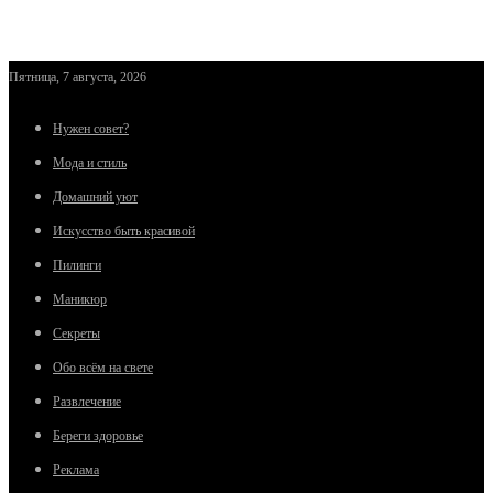
Пятница, 7 августа, 2026
Нужен совет?
Мода и стиль
Домашний уют
Искусство быть красивой
Пилинги
Маникюр
Секреты
Обо всём на свете
Развлечение
Береги здоровье
Реклама