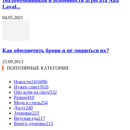
теплообменников и особенности агрегата Alfa
Laval...
04.05.2021
Как обесцветить брови и не лишиться их?
23.09.2013
ПОПУЛЯРНЫЕ КАТЕГОРИИ
Новости24
16096
Нужен совет?
616
Обо всём на свете
532
Разное
410
Мода и стиль
254
Досуг
240
Здоровье
223
Вкусная еда
217
Береги здоровье
215