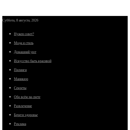
Суббота, 8 августа, 2026
Нужен совет?
Мода и стиль
Домашний уют
Искусство быть красивой
Пилинги
Маникюр
Секреты
Обо всём на свете
Развлечение
Береги здоровье
Реклама