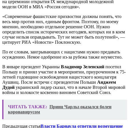
на церемонии открытия IX международной молодежной
модели ООН в МИА «Россия сегодня».
«Современные фашистские прихвостни должны понять, что
весь мир против них, единым фронтом. Поэтому, по моему
мнению, необходимо отдельное решение ООН. Нужно
определить список исторических негодяев, которых ни в коем
случае нельзя оправдывать. Тут не может быть полутеней», —
цитирует РИА «Новости» Поклонскую.
По ее словам, заигрывающих с нацистами нужно предавать
осуждению. Немое одобрение из-за рубежа также неуместно.
В январе президент Украины
Владимир Зеленский
посетил
Польшу и принял участие в мероприятии, приуроченном к 75-
летней годовщине освобождения нацистского концлагеря
Аушвиц. После встречи с президентом Польши
Анджеем
Дудой
украинский лидер сказал, что в начале Второй мировой
войны и холокосте косвенно виновен Советский Союз.
ЧИТАТЬ ТАКЖЕ:
Принц Чарльз оказался болен
коронавирусом
Предыдущая статья
Власти Барнаула ответили возмущение