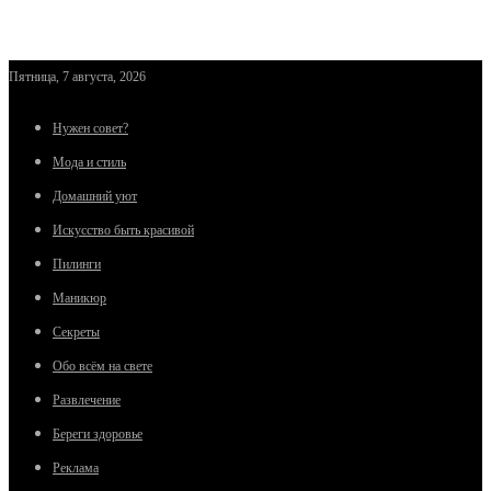
Пятница, 7 августа, 2026
Нужен совет?
Мода и стиль
Домашний уют
Искусство быть красивой
Пилинги
Маникюр
Секреты
Обо всём на свете
Развлечение
Береги здоровье
Реклама