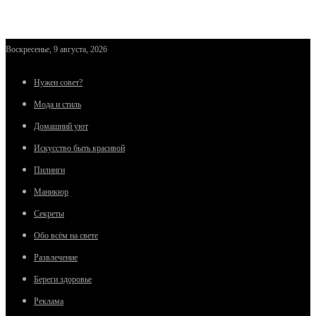
Воскресенье, 9 августа, 2026
Нужен совет?
Мода и стиль
Домашний уют
Искусство быть красивой
Пилинги
Маникюр
Секреты
Обо всём на свете
Развлечение
Береги здоровье
Реклама