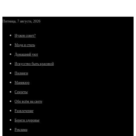
Пятница, 7 августа, 2026
Нужен совет?
Мода и стиль
Домашний уют
Искусство быть красивой
Пилинги
Маникюр
Секреты
Обо всём на свете
Развлечение
Береги здоровье
Реклама