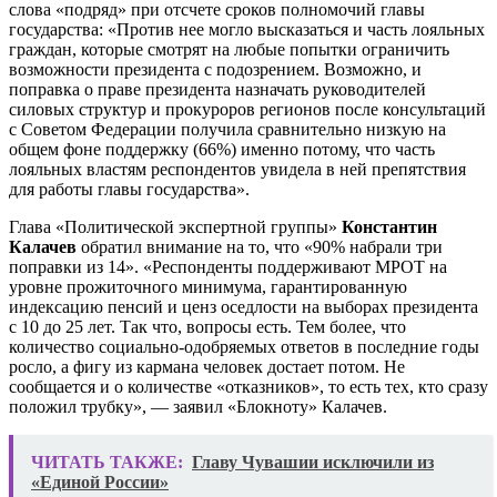
слова «подряд» при отсчете сроков полномочий главы
государства: «Против нее могло высказаться и часть лояльных
граждан, которые смотрят на любые попытки ограничить
возможности президента с подозрением. Возможно, и
поправка о праве президента назначать руководителей
силовых структур и прокуроров регионов после консультаций
с Советом Федерации получила сравнительно низкую на
общем фоне поддержку (66%) именно потому, что часть
лояльных властям респондентов увидела в ней препятствия
для работы главы государства».
Глава «Политической экспертной группы»
Константин
Калачев
обратил внимание на то, что «90% набрали три
поправки из 14». «Респонденты поддерживают МРОТ на
уровне прожиточного минимума, гарантированную
индексацию пенсий и ценз оседлости на выборах президента
с 10 до 25 лет. Так что, вопросы есть. Тем более, что
количество социально-одобряемых ответов в последние годы
росло, а фигу из кармана человек достает потом. Не
сообщается и о количестве «отказников», то есть тех, кто сразу
положил трубку», — заявил «Блокноту» Калачев.
ЧИТАТЬ ТАКЖЕ:
Главу Чувашии исключили из
«Единой России»