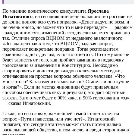
По мнению политического консультанта
Ярослава
Игнатовского
, на сегодняшний день большинство россиян не
до конца поняло всю суть поправок. «Денег дадут, не всем, и
не очень много, но может что-то и мне перепадет» — рядовым
гражданином суть изменений сегодня считывается примерно
так. Отличие опроса ВЦИОМ от недавнего аналогичного
«Левада-центра» в том, что ВЦИОМ, задавая вопрос,
перечисляет конкретные поправки. Тогда респондентам,
сравнивая одно с другим, есть что ответить. Поэтому многое
будет зависеть от того, как пройдет кампания в поддержку
голосования за изменения в Конституцию. Необходимо
сформировать и донести до каждого ключевые месседжи,
отвечающие на простые вопросы обычного человека: «Что
мне с этого? Как изменится моя жизнь? Станет ли она лучше
и когда?». Если на местах чиновники будут привычным
способом обеспечивать явку и результат, это даст обратный
эффект. Зато отчет будет о 90% явке, и 90% голосовании «за»,
— сказал Игнатовский.
Также, по его словам, важнейшей темой станет ответ на
вопрос «Путин навсегда, или уже нет?». Игнатовский
полагает, что сегодня эта тема может стать потенциально
раскалывающей общество, в том числе, и среди сторонников