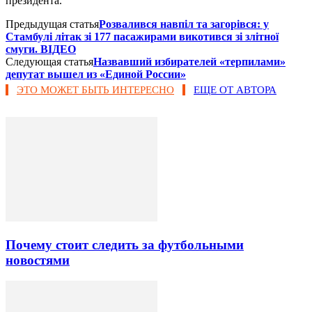
президента.
Предыдущая статья
Розвалився навпіл та загорівся: у
Стамбулі літак зі 177 пасажирами викотився зі злітної
смуги. ВІДЕО
Следующая статья
Назвавший избирателей «терпилами»
депутат вышел из «Единой России»
ЭТО МОЖЕТ БЫТЬ ИНТЕРЕСНО
ЕЩЕ ОТ АВТОРА
Почему стоит следить за футбольными
новостями