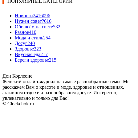
ПОПУЛЯРНЫЕ КАТЕГОРИИ
Новости24
16096
Нужен совет?
616
Обо всём на свете
532
Разное
410
Мода и стиль
254
Досуг
240
Здоровье
223
Вкусная еда
217
Береги здоровье
215
Дон Корлеоне
Женский онлайн-журнал на самые разнообразные темы. Мы
расскажем Вам о красоте и моде, здоровье и отношениях,
активном отдыхе и разнообразном досуге. Интересно,
увлекательно и только для Вас!
© Clockchok.ru