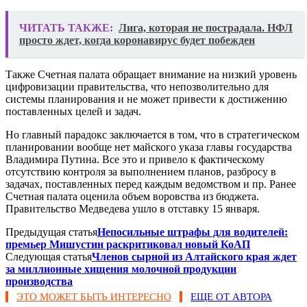
ЧИТАТЬ ТАКЖЕ:
Лига, которая не пострадала. НФЛ
просто ждет, когда коронавирус будет побежден
Также Счетная палата обращает внимание на низкий уровень
цифровизации правительства, что непозволительно для
системы планирования и не может привести к достижению
поставленных целей и задач.
Но главный парадокс заключается в том, что в стратегическом
планировании вообще нет майского указа главы государства
Владимира Путина. Все это и привело к фактическому
отсутствию контроля за выполнением планов, разбросу в
задачах, поставленных перед каждым ведомством и пр. Ранее
Счетная палата оценила объем воровства из бюджета.
Правительство Медведева ушло в отставку 15 января.
Предыдущая статья
Непосильные штрафы для водителей:
премьер Мишустин раскритиковал новый КоАП
Следующая статья
Членов сырной из Алтайского края ждет
за миллионные хищения молочной продукции
производства
ЭТО МОЖЕТ БЫТЬ ИНТЕРЕСНО
ЕЩЕ ОТ АВТОРА