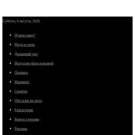
Суббота, 8 августа, 2026
Нужен совет?
Мода и стиль
Домашний уют
Искусство быть красивой
Пилинги
Маникюр
Секреты
Обо всём на свете
Развлечение
Береги здоровье
Реклама