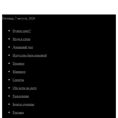
Пятница, 7 августа, 2026
Нужен совет?
Мода и стиль
Домашний уют
Искусство быть красивой
Пилинги
Маникюр
Секреты
Обо всём на свете
Развлечение
Береги здоровье
Реклама