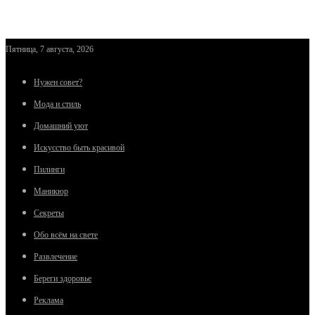
Пятница, 7 августа, 2026
Нужен совет?
Мода и стиль
Домашний уют
Искусство быть красивой
Пилинги
Маникюр
Секреты
Обо всём на свете
Развлечение
Береги здоровье
Реклама