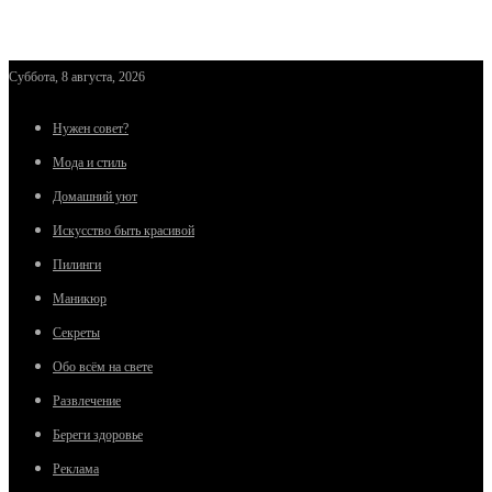
Суббота, 8 августа, 2026
Нужен совет?
Мода и стиль
Домашний уют
Искусство быть красивой
Пилинги
Маникюр
Секреты
Обо всём на свете
Развлечение
Береги здоровье
Реклама