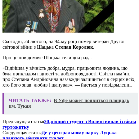
Сьогодні, 24 лютого, на 94-му році помер ветеран Другої
світової війни з Шацька
Степан Королюк.
Про це повідомляє Шацька селищна рада.
«Відійшла у вічність добра, мудра, працьовита людина, що
була прикладом гідності та добропорядності. Світла пам’ять
про Степана Андрійовича назавжди залишиться в серцях всіх,
хто його знав, любив і шанував», — йдеться у повідомленні.
ЧИТАТЬ ТАКЖЕ:
В Уфе может появиться площадь
им. Тукая
Предыдущая статья
20-річний студент з Волині випав із вікна
гуртожитку
Следующая статья
Де у центральному парку Луцька
планують збудувати туалет