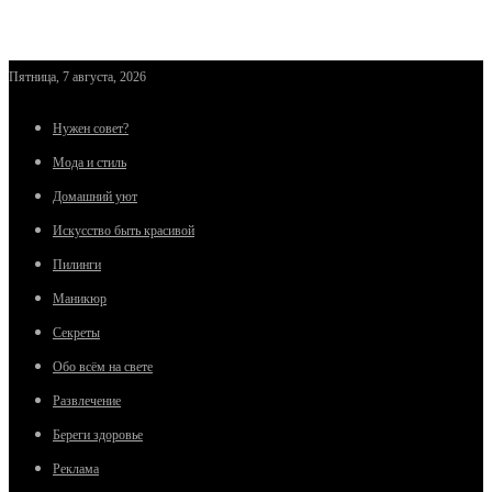
Пятница, 7 августа, 2026
Нужен совет?
Мода и стиль
Домашний уют
Искусство быть красивой
Пилинги
Маникюр
Секреты
Обо всём на свете
Развлечение
Береги здоровье
Реклама