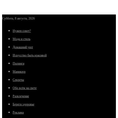
Суббота, 8 августа, 2026
Нужен совет?
Мода и стиль
Домашний уют
Искусство быть красивой
Пилинги
Маникюр
Секреты
Обо всём на свете
Развлечение
Береги здоровье
Реклама