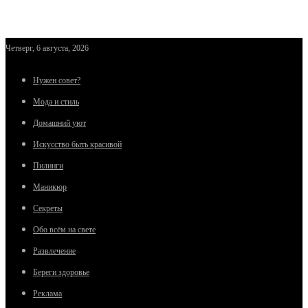
Четверг, 6 августа, 2026
Нужен совет?
Мода и стиль
Домашний уют
Искусство быть красивой
Пилинги
Маникюр
Секреты
Обо всём на свете
Развлечение
Береги здоровье
Реклама