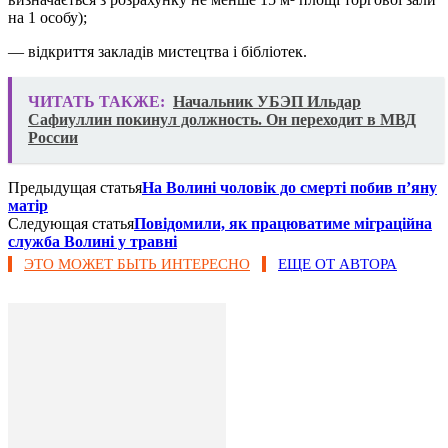
на 1 особу);
— відкриття закладів мистецтва і бібліотек.
ЧИТАТЬ ТАКЖЕ:
Начальник УБЭП Ильдар
Сафиуллин покинул должность. Он переходит в МВД
России
Предыдущая статья
На Волині чоловік до смерті побив п’яну
матір
Следующая статья
Повідомили, як працюватиме міграційна
служба Волині у травні
ЭТО МОЖЕТ БЫТЬ ИНТЕРЕСНО
ЕЩЕ ОТ АВТОРА