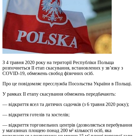
З 4 травня 2020 року на території Республіки Польща
розпочнеться ІІ етап скасування, встановлених у зв’язку з
COVID-19, обмежень свобод фізичних осіб.
Про це повідомляє пресслужба Посольства України в Польщі.
У рамках ІІ етапу скасування обмежень передбачають:
— відкриття ясел та дитячих садочків (з 6 травня 2020 року);
— відкриття готелів та хостелів;
— відкриття торговельних центрів (дозволяється перебування
у магазинах площею понад 200 м² кількості осіб, яка
визначається з розрахунку не менше 15 м² площі торгової зали