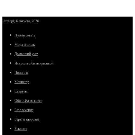
Четверг, 6 августа, 2026
Нужен совет?
Мода и стиль
Домашний уют
Искусство быть красивой
Пилинги
Маникюр
Секреты
Обо всём на свете
Развлечение
Береги здоровье
Реклама