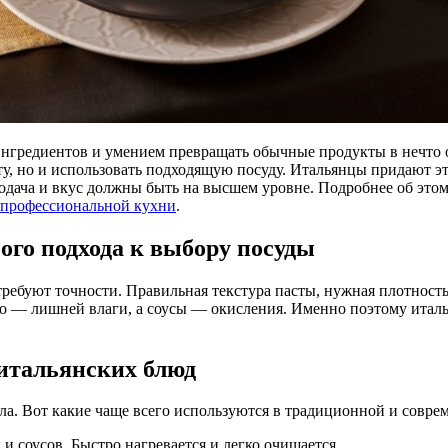
ингредиентов и умением превращать обычные продукты в нечто о
ту, но и использовать подходящую посуду. Итальянцы придают э
 подача и вкус должны быть на высшем уровне. Подробнее об это
 профессиональной кухни
.
ого подхода к выбору посуды
ебуют точности. Правильная текстура пасты, нужная плотность р
отто — лишней влаги, а соусы — окисления. Именно поэтому ита
итальянских блюд
а. Вот какие чаще всего используются в традиционной и совре
 соусов. Быстро нагревается и легко очищается.