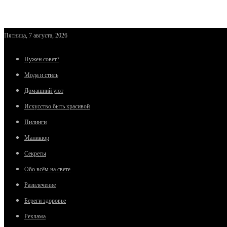
Пятница, 7 августа, 2026
Нужен совет?
Мода и стиль
Домашний уют
Искусство быть красивой
Пилинги
Маникюр
Секреты
Обо всём на свете
Развлечение
Береги здоровье
Реклама