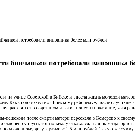
ийчанкой потребовали виновника более млн рублей
ти бийчанкой потребовали виновника бо
та на улице Советской в Бийске и унесла жизнь молодой матери
лоне. Как стало известно «Бийскому рабочему», после случивше
ел раскаяться в содеянном и готов понести наказание, хотя ран
пешехода после смерти матери переехала в Кемерово к своему о
ью бывшей супруги, тот поначалу отказался, и лишь когда юрист
к по уголовному делу в размере 1,5 млн рублей. Такую же сумм