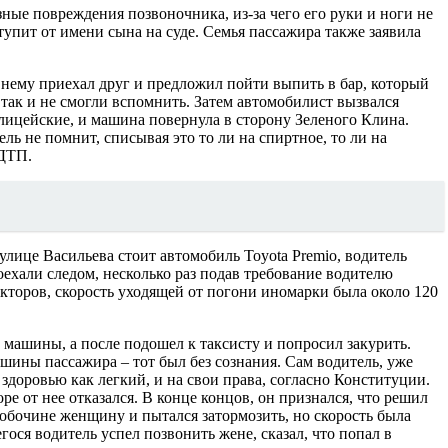
ые повреждения позвоночника, из-за чего его руки и ноги не
тупит от имени сына на суде. Семья пассажира также заявила
 нему приехал друг и предложил пойти выпить в бар, который
 так и не смогли вспомнить. Затем автомобилист вызвался
олицейские, и машина повернула в сторону Зеленого Клина.
ль не помнит, списывая это то ли на спиртное, то ли на
 ДТП.
улице Васильева стоит автомобиль Toyota Premio, водитель
оехали следом, несколько раз подав требование водителю
екторов, скорость уходящей от погони иномарки была около 120
 машины, а после подошел к таксисту и попросил закурить.
ины пассажира – тот был без сознания. Сам водитель, уже
 здоровью как легкий, и на свои права, согласно Конституции.
е от нее отказался. В конце концов, он признался, что решил
а обочине женщину и пытался затормозить, но скорость была
ося водитель успел позвонить жене, сказал, что попал в