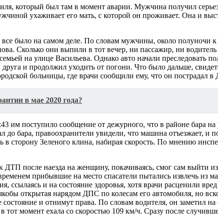
ля, который был там в момент аварии. Мужчина получил серьезн
ужчиной ухаживает его мать, с которой он проживает. Она и выс
 все было на самом деле. По словам мужчины, около полуночи к
ова. Сколько они выпили в тот вечер, ни пассажир, ни водитель
семьей на улице Васильева. Однако авто начали преследовать п
друга и продолжил уходить от погони. Что было дальше, свидете
родской больницы, где врачи сообщили ему, что он пострадал в
рантин в мае 2020 года?
:43 им поступило сообщение от дежурного, что в районе бара на 
ал до бара, правоохранители увидели, что машина отъезжает, и п
ь в сторону Зеленого клина, набирая скорость. По мнению инсп
 ДТП после наезда на женщину, покачиваясь, смог сам выйти из
еменем прибывшие на место спасатели пытались извлечь из маш
я, ссылаясь и на состояние здоровья, хотя врачи расценили вред
кобы открытая нарядом ДПС по колесам его автомобиля, но вскор
е состояние и отнимут права. По словам водителя, он заметил н
 тот момент ехала со скоростью 109 км/ч. Сразу после случившег