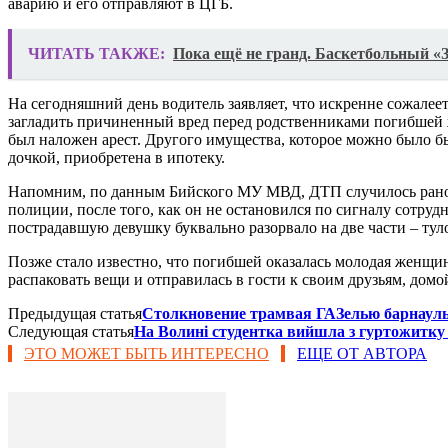
аварию и его отправляют в ЦГБ.
ЧИТАТЬ ТАКЖЕ:
Пока ещё не гранд. Баскетбольный «З
На сегодняшний день водитель заявляет, что искренне сожалее
загладить причиненный вред перед родственниками погибшей 
был наложен арест. Другого имущества, которое можно было бы
дочкой, приобретена в ипотеку.
Напомним, по данным Бийского МУ МВД, ДТП случилось рано ут
полиции, после того, как он не остановился по сигналу сотру
пострадавшую девушку буквально разорвало на две части – тул
Позже стало известно, что погибшей оказалась молодая женщин
распаковать вещи и отправилась в гости к своим друзьям, домой 
Предыдущая статья
Столкновение трамвая ГАЗелью барнаул
Следующая статья
На Волині студентка вийшла з гуртожитку
ЭТО МОЖЕТ БЫТЬ ИНТЕРЕСНО
ЕЩЕ ОТ АВТОРА