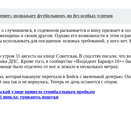
енит» подражает футбольному, но без особых успехов
т о случившемся, в содеянном раскаивается и вину признает в по
женщины и своим другом. Однако его возможности в этом огра
 использовать для погашения исковых требований, у него нет. 
ром 31 августа на улице Советская. В соцсетях писали, что во
дника ДПС. Кроме того, в сообществе «Инцидент Барнаул 18+» б
овище было отделено от ног и лежало в нескольких метрах.
а, которая накануне переехала в Бийск с маленькой дочерью. Он
она так и не вернулась. Теперь ее дочь останется с отцом.
ьской улице привело семибалльным пробкам
 і зникла: тривають пошуки