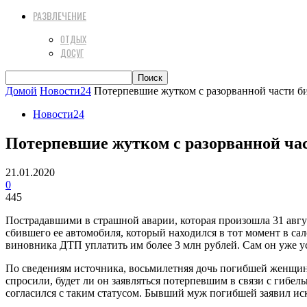
РАЗВЛЕЧЕНИЕ
ОТДЫХ
ДОСУГ
Домой
Новости24
Потерпевшие жутком с разорванной части б
Новости24
Потерпевшие жутком с разорванной час
21.01.2020
0
445
Пострадавшими в страшной аварии, которая произошла 31 авгус
сбившего ее автомобиля, который находился в тот момент в са
виновника ДТП уплатить им более 3 млн рублей. Сам он уже усп
По сведениям источника, восьмилетняя дочь погибшей женщины-
спросили, будет ли он заявляться потерпевшим в связи с гибел
согласился с таким статусом. Бывший муж погибшей заявил ис