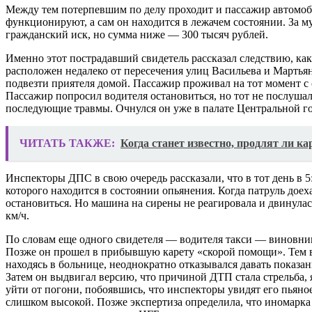
Между тем потерпевшим по делу проходит и пассажир автомоби
функционируют, а сам он находится в лежачем состоянии. За м
гражданский иск, но сумма ниже — 300 тысяч рублей.
Именно этот пострадавший свидетель рассказал следствию, как
расположен недалеко от пересечения улиц Васильева и Мартьян
подвезти приятеля домой. Пассажир проживал на тот момент с 
Пассажир попросил водителя остановиться, но тот не послушал 
последующие травмы. Очнулся он уже в палате Центральной го
ЧИТАТЬ ТАКЖЕ:
Когда станет известно, продлят ли ка
Инспекторы ДПС в свою очередь рассказали, что в тот день в 5
которого находится в состоянии опьянения. Когда патруль доех
остановиться. Но машина на сирены не реагировала и двинулас
км/ч.
По словам еще одного свидетеля — водителя такси — виновник
Позже он прошел в прибывшую карету «скорой помощи». Тем вр
находясь в больнице, неоднократно отказывался давать показани
Затем он выдвигал версию, что причиной ДТП стала стрельба, я
уйти от погони, побоявшись, что инспекторы увидят его пьяно
слишком высокой. Позже экспертиза определила, что иномарка в