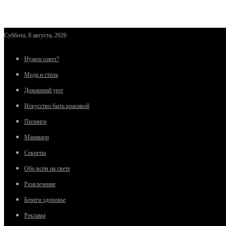
Суббота, 8 августа, 2026
Нужен совет?
Мода и стиль
Домашний уют
Искусство быть красивой
Пилинги
Маникюр
Секреты
Обо всём на свете
Развлечение
Береги здоровье
Реклама