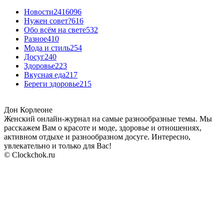
Новости24
16096
Нужен совет?
616
Обо всём на свете
532
Разное
410
Мода и стиль
254
Досуг
240
Здоровье
223
Вкусная еда
217
Береги здоровье
215
Дон Корлеоне
Женский онлайн-журнал на самые разнообразные темы. Мы
расскажем Вам о красоте и моде, здоровье и отношениях,
активном отдыхе и разнообразном досуге. Интересно,
увлекательно и только для Вас!
© Clockchok.ru