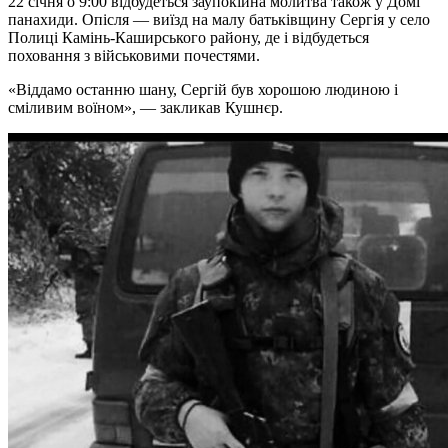
22 січня о 9:00 відбудеться заупокійна молитва також у Домі
панахиди. Опісля — виїзд на малу батьківщину Сергія у село
Полиці Камінь-Каширського району, де і відбудеться
поховання з військовими почестями.
«Віддамо останню шану, Сергій був хорошою людиною і
сміливим воїном», — закликав Кушнєр.