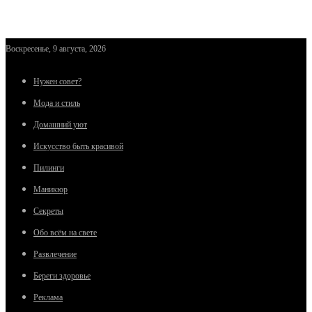
Воскресенье, 9 августа, 2026
Нужен совет?
Мода и стиль
Домашний уют
Искусство быть красивой
Пилинги
Маникюр
Секреты
Обо всём на свете
Развлечение
Береги здоровье
Реклама