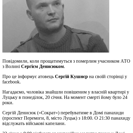
Повідомили, коли прощатимуться з померлим учасником АТО
з Волині
Сергієм Денисюком
.
Про це інформує атовець
Сергій Кушнєр
на своїй сторінці у
facebook.
Нагадаємо, чоловіка знайшли повішеним у власній квартирі у
Луцьку в понеділок, 20 січня. На момент смерті йому було 24
роки.
Сергій Денисюк («Сократ») перебуватиме в Домі панахиди
(проспект Перемоги, 8, місто Луцьк) з 18:00. О 21:30 панахиду
відслужать військові капелани.