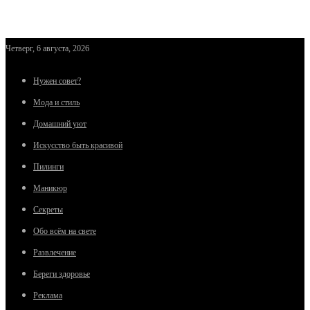
Четверг, 6 августа, 2026
Нужен совет?
Мода и стиль
Домашний уют
Искусство быть красивой
Пилинги
Маникюр
Секреты
Обо всём на свете
Развлечение
Береги здоровье
Реклама