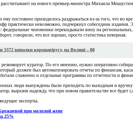
в рассчитывают на нового премьер-министра Михаила Мишустин
о ему постоянно приходилось раздражаться из-за того, что во в
ифр практически невозможно, подчеркнул собеседник издания. Э
: федеральные чиновники перекидывали вину на региональных, а
борот, говорили, что все хорошо, просто статистика неверная.
и 3372 випадки коронавірусу, на Волині – 80
 резюмирует куратор. По его мнению, нужно оперативно собира
, который должен был автоматизировать отчеты по финансам, кас
работали слаженно и отдельные программы по отчетности и фина
регионах люди вынуждены были приходить по выходным и вручную
р, выразив надежду, что при новом правительстве все будет сд
 ведущие эксперты.
 Брежневой при молодой жене
на 25%