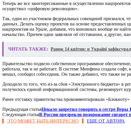
Теперь же все заинтересованные в осуществлении нацпроекто
осуществил «цифровую революцию».
Так, один из участников федеральных совещаний признался, чт
данных. Делать оценку проектов на основе предоставленных ц
нацпроектам на Урале, добавив, что виновных вообще не найти
начальство. Причем одни заявляли об отставании, а другие, нао
ЧИТАТЬ ТАКЖЕ:
Ранок 14 квітня: в Україні зафіксувал
Правительство подвело собственное программное обеспечение,
работала, так и не работает. В системе Минфина создали софт
мешал, сообщил собеседник. Он также добавил, что также не 
Доходило то того, что из-за сбоя «Электронного бюджета» в 
получилось единой информационной системы, резюмирует курато
Ранее отставку правительства прокомментировали «Блокноту»
Предыдущая статья
Цекало запретил говорить о сестре Веры
Следующая статья
В России предрекли подорожание сигарет 
ЭТО МОЖЕТ БЫТЬ ИНТЕРЕСНО
ЕЩЕ ОТ АВТОРА