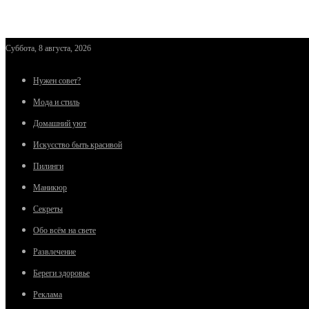
Суббота, 8 августа, 2026
Нужен совет?
Мода и стиль
Домашний уют
Искусство быть красивой
Пилинги
Маникюр
Секреты
Обо всём на свете
Развлечение
Береги здоровье
Реклама