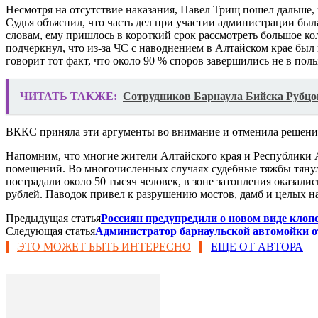
Несмотря на отсутствие наказания, Павел Трищ пошел дальше, п
Судья объяснил, что часть дел при участии администрации была
словам, ему пришлось в короткий срок рассмотреть большое кол
подчеркнул, что из-за ЧС с наводнением в Алтайском крае бы
говорит тот факт, что около 90 % споров завершились не в пол
ЧИТАТЬ ТАКЖЕ:
Сотрудников Барнаула Бийска Рубцов
ВККС приняла эти аргументы во внимание и отменила решение 
Напомним, что многие жители Алтайского края и Республики А
помещений. Во многочисленных случаях судебные тяжбы тянул
пострадали около 50 тысяч человек, в зоне затопления оказал
рублей. Паводок привел к разрушению мостов, дамб и целых н
Предыдущая статья
Россиян предупредили о новом виде клоп
Следующая статья
Администратор барнаульской автомойки от
ЭТО МОЖЕТ БЫТЬ ИНТЕРЕСНО
ЕЩЕ ОТ АВТОРА