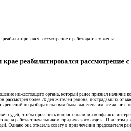
е реабилитировался рассмотрение с работодателем жены
м крае реабилитировался рассмотрение с
шение нижестоящего органа, который ранее признал наличие ко
он рассмотрел более 70 дел жителей района, пострадавших от м
сть решений по разбирательствам была вынесена им все же не в п
вет судей, чтобы прояснить вопрос о наличии конфликта интерес
о жена работает начальником юридического отдела. При этом дру
й. Однако она отказала совету в привлечении председателя райо