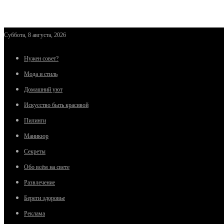
Суббота, 8 августа, 2026
Нужен совет?
Мода и стиль
Домашний уют
Искусство быть красивой
Пилинги
Маникюр
Секреты
Обо всём на свете
Развлечение
Береги здоровье
Реклама