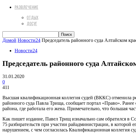
РАЗВЛЕЧЕНИЕ
ОТДЫХ
ДОСУГ
Домой
Новости24
Председатель районного суда Алтайском кра
Новости24
Председатель районного суда Алтайско
31.01.2020
0
411
Высшая квалификационная коллегия судей (ВККС) отменила ре
районного суда Павла Трища, сообщает портал «Право». Ранее 
района, где работала его жена. Примечательно, что большая ча
Как пишет издание, Павел Трищ изначально сам обратился в Со
75 разбирательств при участии райадминистрации, в которой ег
нарушением, с чем согласилась Квалификационная коллегия суде