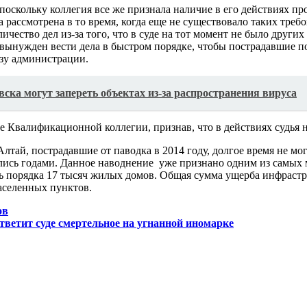
оскольку коллегия все же признала наличие в его действиях про
 рассмотрена в то время, когда еще не существовало таких треб
ичество дел из-за того, что в суде на тот момент не было други
л вынужден вести дела в быстром порядке, чтобы пострадавшие 
ьзу администрации.
ска могут запереть объектах из-за распространения вируса
Квалификационной коллегии, признав, что в действиях судья н
лтай, пострадавшие от паводка в 2014 году, долгое время не м
ись годами. Данное наводнение уже признано одним из самых 
ись порядка 17 тысяч жилых домов. Общая сумма ущерба инфраст
аселенных пунктов.
ов
ветит суде смертельное на угнанной иномарке