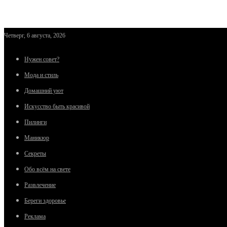
Четверг, 6 августа, 2026
Нужен совет?
Мода и стиль
Домашний уют
Искусство быть красивой
Пилинги
Маникюр
Секреты
Обо всём на свете
Развлечение
Береги здоровье
Реклама