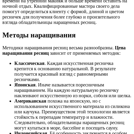
времени на утренний макияж и больше времени оставить на
ночной отдых. Квалифицированные мастера своего дела
помогут определиться клиенту с формой, длиной и цветом
ресничек для получения более глубоко и пронзительного
взгляда обладательницы наращенных ресниц.
Методы наращивания
Методики наращивания ресниц весьма разнообразны.
Цена
наращивания ресниц
зависит от применяемых методик:
Классическая
. Каждая искусственная ресничка
крепится к основанию натуральной. В результате
получается красивый взгляд с равномерными
ресничками.
Японская
. Иначе называется поресничным
наращиванием. На каждую натуральную ресничку
наклеивают искусственную из норки, соболя или шелка.
Американская
похожа на японскую, но с
использованием искусственного материала из силикона
или каучука. Преимуществом этой технологии является
стойкость к перепадам температур и влажности.
Следовательно, обладательницы наращенных ресниц
могут купаться в море, бассейне и посещать сауну.
Индонезийская
. Её особенность заключается в особом