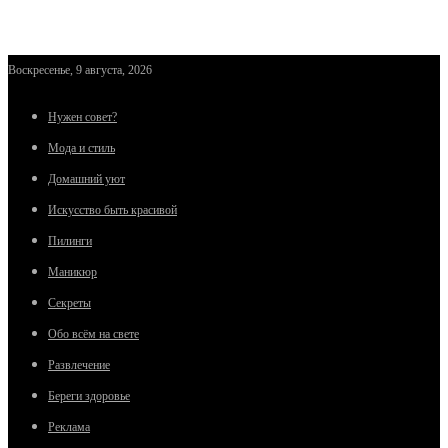
Воскресенье, 9 августа, 2026
Нужен совет?
Мода и стиль
Домашний уют
Искусство быть красивой
Пилинги
Маникюр
Секреты
Обо всём на свете
Развлечение
Береги здоровье
Реклама