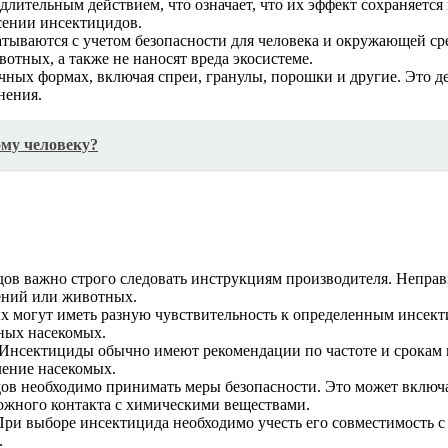
лительным действием, что означает, что их эффект сохраняется
сении инсектицидов.
тываются с учетом безопасности для человека и окружающей ср
вотных, а также не наносят вреда экосистеме.
ных формах, включая спреи, гранулы, порошки и другие. Это д
нения.
ому человеку?
ов важно строго следовать инструкциям производителя. Неправ
тений или животных.
х могут иметь разную чувствительность к определенным инсек
ных насекомых.
Инсектициды обычно имеют рекомендации по частоте и срокам п
ление насекомых.
в необходимо принимать меры безопасности. Это может включат
можного контакта с химическими веществами.
ри выборе инсектицида необходимо учесть его совместимость с
.