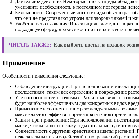
Длительное действие: Некоторые инсектициды обладают д
уменьшить необходимость в постоянном повторном нане
Безопасность: Современные инсектициды обычно разраба
что они не представляют угрозы для здоровья людей и жи
Удобство использования: Инсектициды доступны в различ
подходящую форму, в зависимости от типа и места приме
ЧИТАТЬ ТАКЖЕ:
Как выбрать цветы на подарок родн
Применение
Особенности применения следующие:
Соблюдение инструкций: При использовании инсектицид
последствиям, таким как отравление и повреждение рас
Учет особенностей насекомых: Различные виды насекомы
будет наиболее эффективным для конкретных видов вред
Применение в соответствии с рекомендуемыми сроками: 
максимального эффекта и предотвратить повторное появ
Защита при применении: При использовании инсектицидо
маски, чтобы защитить кожу и дыхательные пути от воз
Совместимость с другими средствами защиты растений: П
нежелательных взаимодействий и повреждений растений