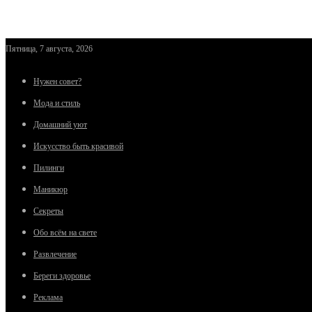
Пятница, 7 августа, 2026
Нужен совет?
Мода и стиль
Домашний уют
Искусство быть красивой
Пилинги
Маникюр
Секреты
Обо всём на свете
Развлечение
Береги здоровье
Реклама