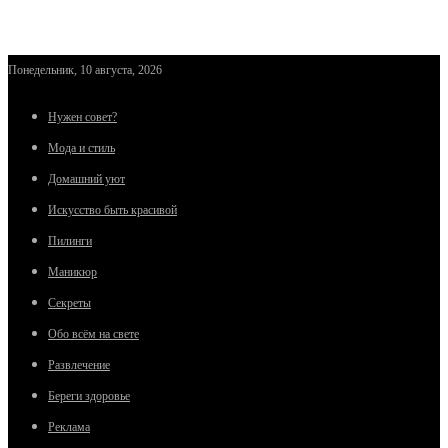
Понедельник, 10 августа, 2026
Нужен совет?
Мода и стиль
Домашний уют
Искусство быть красивой
Пилинги
Маникюр
Секреты
Обо всём на свете
Развлечение
Береги здоровье
Реклама