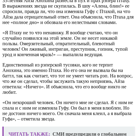
35-летняя Айза Анохина разнесла в пух и прах рэпера Птаху.
В выражениях звезда не скупилась. В шоу «Алена, блин!» ее
спросили, правда ли, что она изменяла Гуфу с Птахой, на что
Айза дала отрицательный ответ. Она объяснила, что Птаха для
нее «полное дно» и обозвала его нелестными словами.
«Я Птаху не то что ненавижу. Я вообще считаю, что он
случайно появился на этой земле. Он не несет никакой
пользы. Омерзительный, отвратительный, блевотный
человек! Он лживый, интриган, преступник, гопник, тупой
урод и конченная мразь!» — выпалила ведущая.
Единственный из рэперской тусовки, кого не терпит
Анохина, это именно Птаха. Но его она не вызвала бы на
баттл, так как считает, что тот не умеет читать рэп. На вопрос,
что же он сделал, чтобы заслужить такую неприязнь, Айза
ответила: «Ничего». И объяснила, что его вообще никто не
любит.
«Он нехороший человек. Он ничего мне не сделал. Я с ним не
спала и с ним не изменяла Гуфу. Он был в меня влюблен. Но
не достоин ничего моего. Он сначала меня клеил, а я выбрала
Гуфа», – отметила звезда.
ЧИТАТЬ ТАКЖЕ:
СМИ предупредили о глобальном