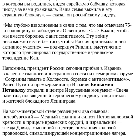
в котором вы родились, видел еврейскую бабушку, которая
иногда за вами ухаживала. Ваша семья выжила в эту
страшную блокаду», — сказал он российскому лидеру.
«Мы глубоко взволнованы в связи с тем, что мы отмечаем 75-
ю годовщину освобождения Освенцима. <…> Важно, чтобы
мы вместе боролись с антисемитизмом. Эту войну
невозможно вести без того, чтобы Россия принимала в ней
активное участие», — подчеркнул Ривлин, выступление
которого транслировал государственное израильское
телевидение Kan.
Напомним, президент России сегодня прибыл в Израиль
в качестве главного иностранного гостя на всемирном форуме
«Сохраним память о Холокосте, боремся с антисемитизмом».
Ранее Путин и премьер-министр Израиля
Биньямин
Нетаньяху
открыли в центре Иерусалима монумент «Свеча
памяти», посвященный героическому подвигу защитников
и жителей блокадного Ленинграда.
На восьмиметровой стеле размещены два символа:
петербургский — Медный всадник и силуэт Петропавловской
крепости в прицеле вражеских орудий, и израильский —
звезда Давида с менорой в центре, опутанная колючей
проволокой, символизирующей концентрационные лагеря.