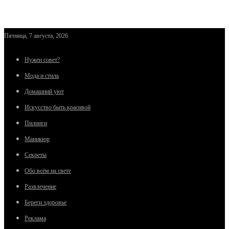
Пятница, 7 августа, 2026
Нужен совет?
Мода и стиль
Домашний уют
Искусство быть красивой
Пилинги
Маникюр
Секреты
Обо всём на свете
Развлечение
Береги здоровье
Реклама