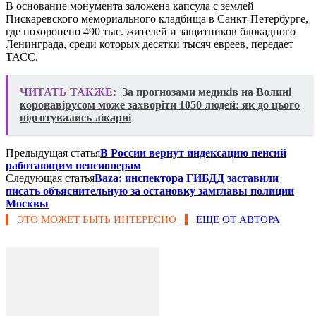
В основание монумента заложена капсула с землей
Пискаревского мемориального кладбища в Санкт-Петербурге,
где похоронено 490 тыс. жителей и защитников блокадного
Ленинграда, среди которых десятки тысяч евреев, передает
ТАСС.
ЧИТАТЬ ТАКЖЕ:
За прогнозами медиків на Волині
коронавірусом може захворіти 1050 людей: як до цього
підготувались лікарні
Предыдущая статья
В России вернут индексацию пенсий
работающим пенсионерам​
Следующая статья
​Baza: инспектора ГИБДД заставили
писать объяснительную за остановку замглавы полиции
Москвы
ЭТО МОЖЕТ БЫТЬ ИНТЕРЕСНО
ЕЩЕ ОТ АВТОРА