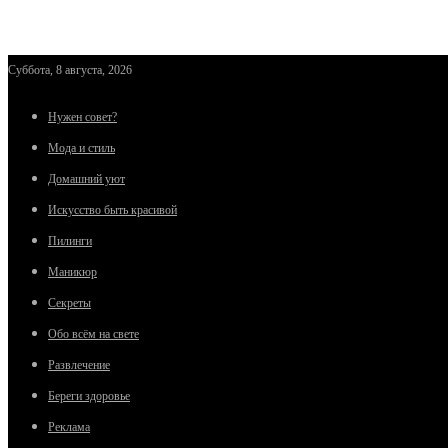
Суббота, 8 августа, 2026
Нужен совет?
Мода и стиль
Домашний уют
Искусство быть красивой
Пилинги
Маникюр
Секреты
Обо всём на свете
Развлечение
Береги здоровье
Реклама