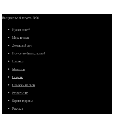
Воскресенье, 9 августа, 2026
Нужен совет?
Мода и стиль
Домашний уют
Искусство быть красивой
Пилинги
Маникюр
Секреты
Обо всём на свете
Развлечение
Береги здоровье
Реклама