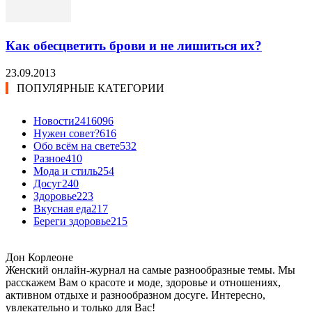
Как обесцветить брови и не лишиться их?
23.09.2013
ПОПУЛЯРНЫЕ КАТЕГОРИИ
Новости24
16096
Нужен совет?
616
Обо всём на свете
532
Разное
410
Мода и стиль
254
Досуг
240
Здоровье
223
Вкусная еда
217
Береги здоровье
215
Дон Корлеоне
Женский онлайн-журнал на самые разнообразные темы. Мы
расскажем Вам о красоте и моде, здоровье и отношениях,
активном отдыхе и разнообразном досуге. Интересно,
увлекательно и только для Вас!