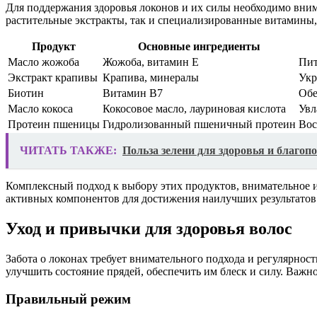
Для поддержания здоровья локонов и их силы необходимо внима
растительные экстракты, так и специализированные витамин
Продукт
Основные ингредиенты
Масло жожоба
Жожоба, витамин E
Пит
Экстракт крапивы
Крапива, минералы
Укр
Биотин
Витамин B7
Обе
Масло кокоса
Кокосовое масло, лауриновая кислота
Увл
Протеин пшеницы
Гидролизованный пшеничный протеин
Вос
ЧИТАТЬ ТАКЖЕ:
Польза зелени для здоровья и благоп
Комплексный подход к выбору этих продуктов, внимательное и
активных компонентов для достижения наилучших результатов
Уход и привычки для здоровья волос
Забота о локонах требует внимательного подхода и регулярнос
улучшить состояние прядей, обеспечить им блеск и силу. Ва
Правильный режим