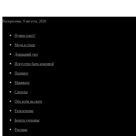
Воскресенье, 9 августа, 2026
Нужен совет?
Мода и стиль
Домашний уют
Искусство быть красивой
Пилинги
Маникюр
Секреты
Обо всём на свете
Развлечение
Береги здоровье
Реклама