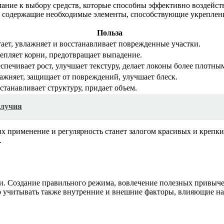
ние к выбору средств, которые способны эффективно воздейство
ы, содержащие необходимые элементы, способствующие укрепле
Польза
ает, увлажняет и восстанавливает поврежденные участки.
епляет корни, предотвращает выпадение.
спечивает рост, улучшает текстуру, делает локоны более плотны
ажняет, защищает от повреждений, улучшает блеск.
станавливает структуру, придает объем.
олучия
х применение и регулярность станет залогом красивых и крепк
.
ти. Создание правильного режима, вовлечение полезных привыче
жно учитывать также внутренние и внешние факторы, влияющие 