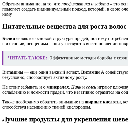
Обратим внимание на то, что
профилактика и забота
– это осн
помогает создать индивидуальный подход, который, в свою оче
нему.
Питательные вещества для роста волос
Белки
являются основой структуры прядей, поэтому потреблен
в их состав, неоценима – они участвуют в восстановлении по
ЧИТАТЬ ТАКЖЕ:
Эффективные методы борьбы с сезон
Витамины — еще один важный аспект.
Витамин А
содействует
безусловно, способствует активному росту.
Не стоит забывать и о
минералах
.
Цинк
и
селен
играют ключеву
ослаблению и ломкости прядей, что негативно отразится на об
Также необходимо обратить внимание на
жирные кислоты
, к
способствуя насыщению тканей кислородом.
Лучшие продукты для укрепления шев