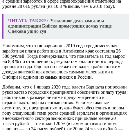
а средний заработок в сфере здравоохранения отметился на
уровне 28 616 рублей (на 10,8 % выше, чем в 2018 году).
ЧИТАТЬ ТАКЖЕ:
Уголовное дело замглавы
администрации Бийска промерзших домах улице
Спекова ушло суд
Напомним, что за январь-июнь 2019 года среднемесячная
заработная плата работника в Алтайском крае составила 26
580 рублей. Тогда подчеркивали, что показатель за год вырос
на 8,8 % по отношению к результатам аналогичного периода
прошлого года. Однако он все же оставался крайне низким —
доходы жителей края оставались самыми маленькими в
Сибири и одними из самых низких в России.
Добавим, что с 1 января 2020 года власти Барнаула попросили
руководство городских предприятий обеспечить оплату труда
работников в размере не ниже предусмотренного в
отраслевых тарифных соглашениях. Если же таковые
отсутствуют, предприятиям нужно будет обеспечить в новом
году следующий темп роста средней зарплаты в организациях
внебюджетного сектора экономики: при окладе менее 20
тысяч рублей — не ниже 120 % (в самом оптимистичном
вариант — до 24 тысяч рублей), от 20 до 24 тысяч рублей —