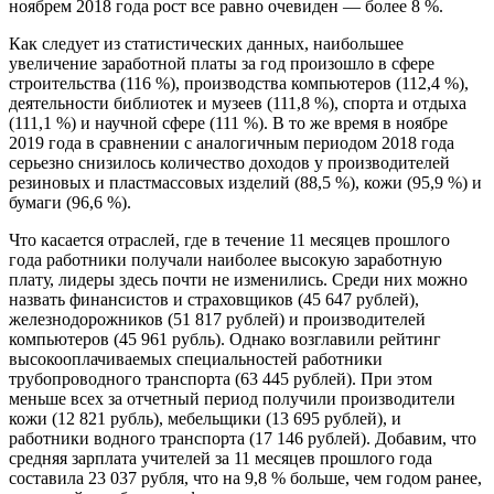
ноябрем 2018 года рост все равно очевиден — более 8 %.
Как следует из статистических данных, наибольшее
увеличение заработной платы за год произошло в сфере
строительства (116 %), производства компьютеров (112,4 %),
деятельности библиотек и музеев (111,8 %), спорта и отдыха
(111,1 %) и научной сфере (111 %). В то же время в ноябре
2019 года в сравнении с аналогичным периодом 2018 года
серьезно снизилось количество доходов у производителей
резиновых и пластмассовых изделий (88,5 %), кожи (95,9 %) и
бумаги (96,6 %).
Что касается отраслей, где в течение 11 месяцев прошлого
года работники получали наиболее высокую заработную
плату, лидеры здесь почти не изменились. Среди них можно
назвать финансистов и страховщиков (45 647 рублей),
железнодорожников (51 817 рублей) и производителей
компьютеров (45 961 рубль). Однако возглавили рейтинг
высокооплачиваемых специальностей работники
трубопроводного транспорта (63 445 рублей). При этом
меньше всех за отчетный период получили производители
кожи (12 821 рубль), мебельщики (13 695 рублей), и
работники водного транспорта (17 146 рублей). Добавим, что
средняя зарплата учителей за 11 месяцев прошлого года
составила 23 037 рубля, что на 9,8 % больше, чем годом ранее,