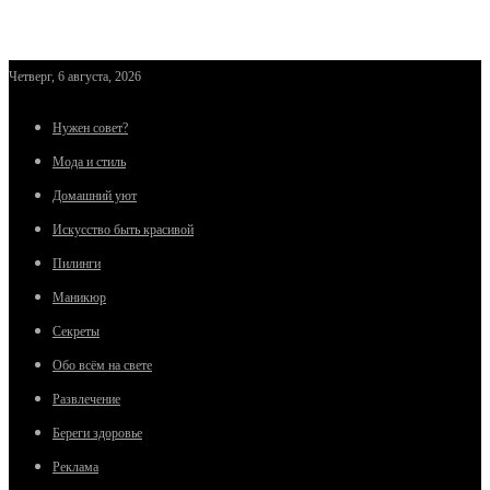
Четверг, 6 августа, 2026
Нужен совет?
Мода и стиль
Домашний уют
Искусство быть красивой
Пилинги
Маникюр
Секреты
Обо всём на свете
Развлечение
Береги здоровье
Реклама