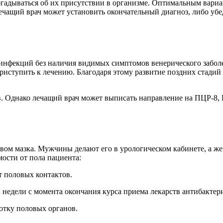
огадываться об их присутствии в организме. Оптимальным вариа
чащий врач может установить окончательный диагноз, либо убед
 инфекций без наличия видимых симптомов венерического забол
приступить к лечению. Благодаря этому развитие поздних стади
. Однако лечащий врач может выписать направление на ПЦР-8, 
твом мазка. Мужчины делают его в урологическом кабинете, а 
ости от пола пациента:
от половых контактов.
2 недели с момента окончания курса приема лекарств антибактер
отку половых органов.