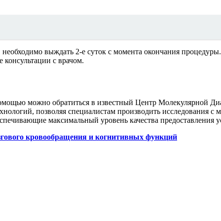
еобходимо выждать 2-е суток с момента окончания процедуры. 
 консультации с врачом.
 помощью можно обратиться в известный Центр Молекулярной Д
технологий, позволяя специалистам производить исследования с 
беспечивающие максимальный уровень качества предоставления у
згового кровообращения и когнитивных функций