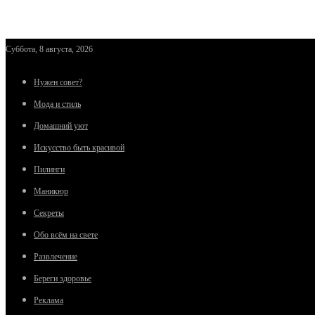
Суббота, 8 августа, 2026
Нужен совет?
Мода и стиль
Домашний уют
Искусство быть красивой
Пилинги
Маникюр
Секреты
Обо всём на свете
Развлечение
Береги здоровье
Реклама