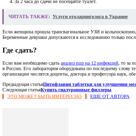
За 2 часа до сдачи не посещайте туалет.
ЧИТАТЬ ТАКЖЕ:
Услуги отоларинголога в Украине
Если женщина прошла трансвагинальное УЗИ и кольпоскопию, н
Беременные девушки допускаются к исследованию только после
Где сдать?
Если вам необходимо сдать
анализ пцр на 12 инфекций
, то за
в России. Его лаборатория оборудована по последнему слову 
организации числятся доценты, доктора и профессора наук, о
Предыдущая статья
Цитофлавин таблетки для улучшения мо
Следующая статья
Купить гиалуроновые филлеры
ЭТО МОЖЕТ БЫТЬ ИНТЕРЕСНО
ЕЩЕ ОТ АВТОРА